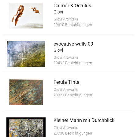
Calmar & Octulus
Giovi
Giovi Artworks
29610 Besichtigungen
evocative walls 09
Giovi
Giovi Artworks
23492 Besichtigungen
Ferula Tinta
Giovi Artworks
23821 Besichtigungen
Kleiner Mann mit Durchblick
Giovi Artworks
20738 Besichtigungen