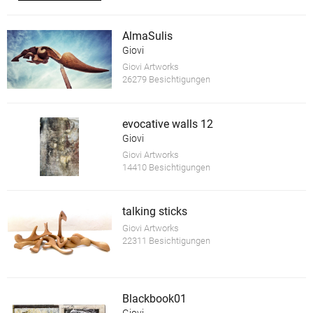
AlmaSulis
Giovi
Giovi Artworks
26279 Besichtigungen
evocative walls 12
Giovi
Giovi Artworks
14410 Besichtigungen
talking sticks
Giovi Artworks
22311 Besichtigungen
Blackbook01