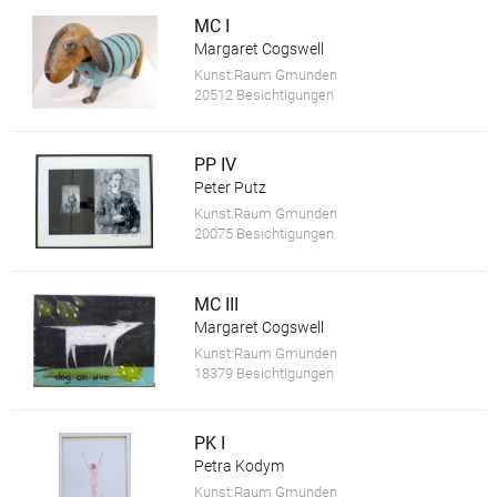
MC I
Margaret Cogswell
Kunst:Raum Gmunden
20512 Besichtigungen
PP IV
Peter Putz
Kunst:Raum Gmunden
20075 Besichtigungen
MC III
Margaret Cogswell
Kunst:Raum Gmunden
18379 Besichtigungen
PK I
Petra Kodym
Kunst:Raum Gmunden