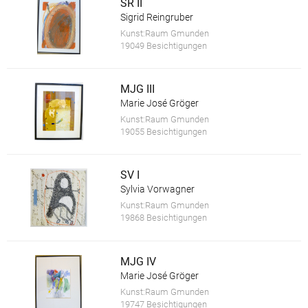
SR II
Sigrid Reingruber
Kunst:Raum Gmunden
19049 Besichtigungen
MJG III
Marie José Gröger
Kunst:Raum Gmunden
19055 Besichtigungen
SV I
Sylvia Vorwagner
Kunst:Raum Gmunden
19868 Besichtigungen
MJG IV
Marie José Gröger
Kunst:Raum Gmunden
19747 Besichtigungen