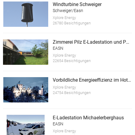
Windturbine Schweiger
Schweiger/Easn
Xplore Energy
26780 Besichtigungen
Zimmerei Pilz E-Ladestation und PV Anlage
EASN
Xplore Energy
22654 Besichtigungen
Vorbildliche Energieeffizienz im Hotel Schloss Thannegg
Xplore Energy
24754 Besichtigungen
E-Ladestation Michaelerberghaus
EASN
Xplore Energy