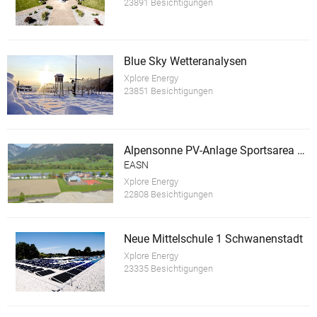
23891 Besichtigungen
Blue Sky Wetteranalysen
Xplore Energy
23851 Besichtigungen
Alpensonne PV-Anlage Sportsarea Grimming
EASN
Xplore Energy
22808 Besichtigungen
Neue Mittelschule 1 Schwanenstadt
Xplore Energy
23335 Besichtigungen