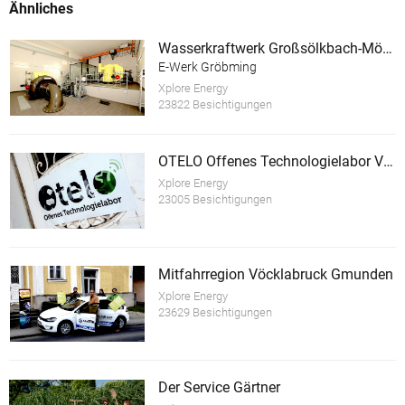
Ähnliches
Wasserkraftwerk Großsölkbach-Mössna mit E-Ladestation
E-Werk Gröbming
Xplore Energy
23822 Besichtigungen
OTELO Offenes Technologielabor Vöcklabruck
Xplore Energy
23005 Besichtigungen
Mitfahrregion Vöcklabruck Gmunden
Xplore Energy
23629 Besichtigungen
Der Service Gärtner