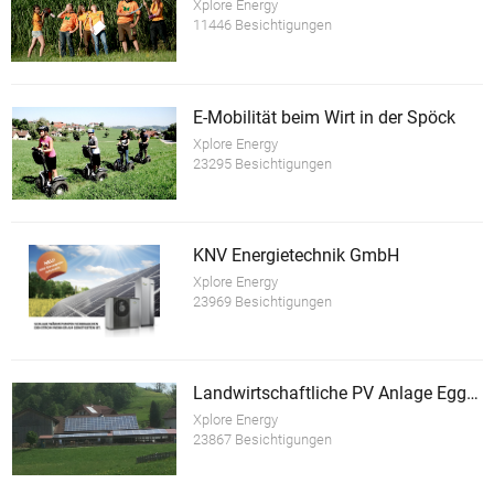
Xplore Energy
11446 Besichtigungen
E-Mobilität beim Wirt in der Spöck
Xplore Energy
23295 Besichtigungen
KNV Energietechnik GmbH
Xplore Energy
23969 Besichtigungen
Landwirtschaftliche PV Anlage Eggmaier
Xplore Energy
23867 Besichtigungen