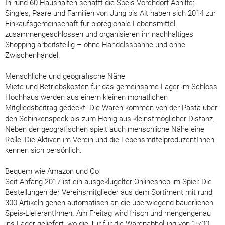
In rund 60 Haushalten schafft die Speis Vorchdorf Abhilfe:
Singles, Paare und Familien von Jung bis Alt haben sich 2014 zur
Einkaufsgemeinschaft für bioregionale Lebensmittel
zusammengeschlossen und organisieren ihr nachhaltiges
Shopping arbeitsteilig – ohne Handelsspanne und ohne
Zwischenhandel.
Menschliche und geografische Nähe
Miete und Betriebskosten für das gemeinsame Lager im Schloss
Hochhaus werden aus einem kleinen monatlichen
Mitgliedsbeitrag gedeckt. Die Waren kommen von der Pasta über
den Schinkenspeck bis zum Honig aus kleinstmöglicher Distanz.
Neben der geografischen spielt auch menschliche Nähe eine
Rolle: Die Aktiven im Verein und die LebensmittelproduzentInnen
kennen sich persönlich.
Bequem wie Amazon und Co
Seit Anfang 2017 ist ein ausgeklügelter Onlineshop im Spiel: Die
Bestellungen der Vereinsmitglieder aus dem Sortiment mit rund
300 Artikeln gehen automatisch an die überwiegend bäuerlichen
Speis-LieferantInnen. Am Freitag wird frisch und mengengenau
ins Lager geliefert, wo die Tür für die Warenabholung von 15:00