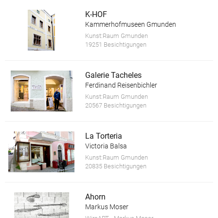
K-HOF
Kammerhofmuseen Gmunden
Kunst:Raum Gmunden
19251 Besichtigungen
Galerie Tacheles
Ferdinand Reisenbichler
Kunst:Raum Gmunden
20567 Besichtigungen
La Torteria
Victoria Balsa
Kunst:Raum Gmunden
20835 Besichtigungen
Ahorn
Markus Moser