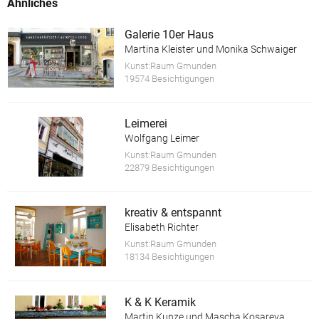
Ähnliches
Galerie 10er Haus
Martina Kleister und Monika Schwaiger
Kunst:Raum Gmunden
19574 Besichtigungen
Leimerei
Wolfgang Leimer
Kunst:Raum Gmunden
22879 Besichtigungen
kreativ & entspannt
Elisabeth Richter
Kunst:Raum Gmunden
18134 Besichtigungen
K & K Keramik
Martin Kunze und Mascha Kosareva