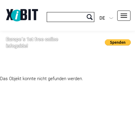
Toggl
DE
navig
Europe´s 1st free online
infoguide!
Das Objekt konnte nicht gefunden werden.