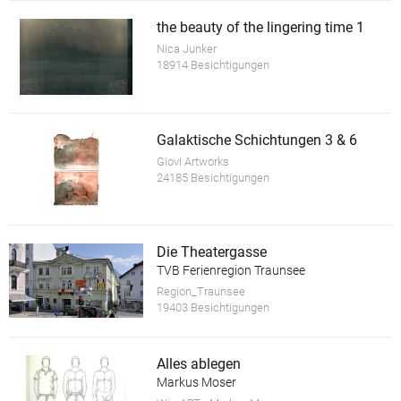
the beauty of the lingering time 1
Nica Junker
18914 Besichtigungen
Galaktische Schichtungen 3 & 6
Giovi Artworks
24185 Besichtigungen
Die Theatergasse
TVB Ferienregion Traunsee
Region_Traunsee
19403 Besichtigungen
Alles ablegen
Markus Moser