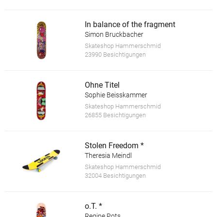
In balance of the fragment
Simon Bruckbacher
Skateshop Hammerschmid
23990 Besichtigungen
Ohne Titel
Sophie Beisskammer
Skateshop Hammerschmid
26855 Besichtigungen
Stolen Freedom *
Theresia Meindl
Skateshop Hammerschmid
32004 Besichtigungen
o.T. *
Regine Pots