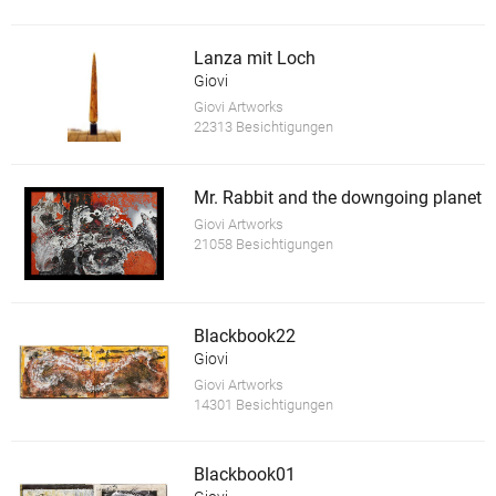
Lanza mit Loch
Giovi
Giovi Artworks
22313 Besichtigungen
Mr. Rabbit and the downgoing planet
Giovi Artworks
21058 Besichtigungen
Blackbook22
Giovi
Giovi Artworks
14301 Besichtigungen
Blackbook01