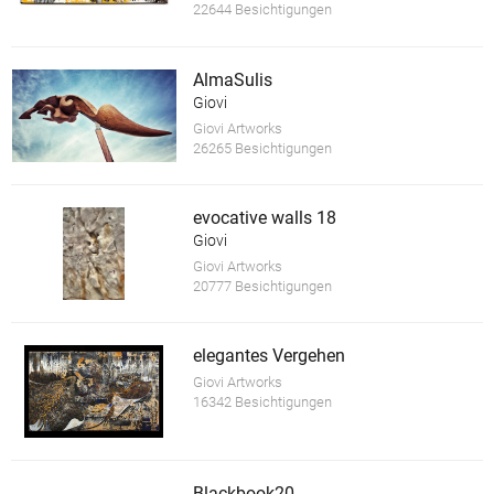
22644 Besichtigungen
AlmaSulis
Giovi
Giovi Artworks
26265 Besichtigungen
evocative walls 18
Giovi
Giovi Artworks
20777 Besichtigungen
elegantes Vergehen
Giovi Artworks
16342 Besichtigungen
Blackbook20