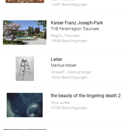
14287 Besichtigungen
Kaiser Franz Joseph-Park
TVB Ferienregion Traunsee
Region_Traunsee
18938 Besichtigungen
Leiter
Markus Moser
WireART - Markus Moser
18202 Besichtigungen
the beauty of the lingering death 2
Nica Junker
19705 Besichtigungen