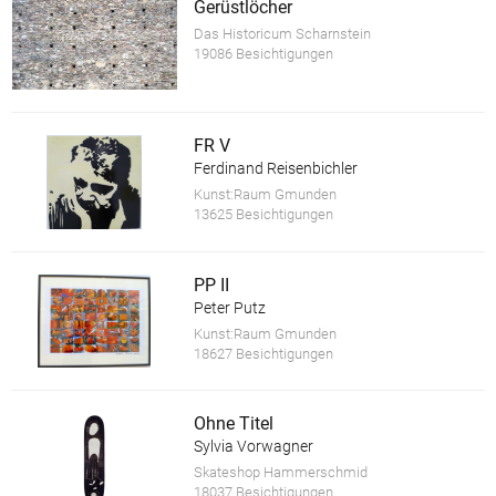
Gerüstlöcher
Das Historicum Scharnstein
19086 Besichtigungen
FR V
Ferdinand Reisenbichler
Kunst:Raum Gmunden
13625 Besichtigungen
PP II
Peter Putz
Kunst:Raum Gmunden
18627 Besichtigungen
Ohne Titel
Sylvia Vorwagner
Skateshop Hammerschmid
18037 Besichtigungen