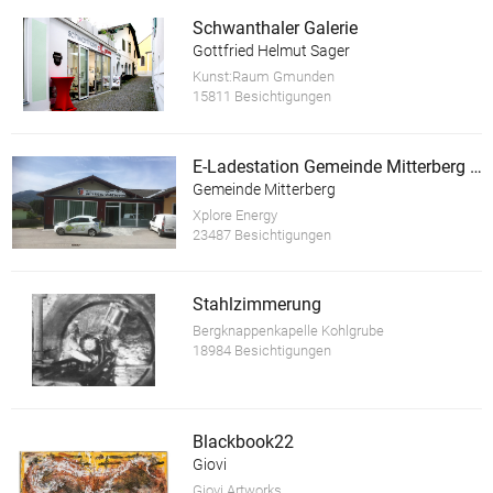
Schwanthaler Galerie
Gottfried Helmut Sager
Kunst:Raum Gmunden
15811 Besichtigungen
E-Ladestation Gemeinde Mitterberg St.Martin
Gemeinde Mitterberg
Xplore Energy
23487 Besichtigungen
Stahlzimmerung
Bergknappenkapelle Kohlgrube
18984 Besichtigungen
Blackbook22
Giovi
Giovi Artworks