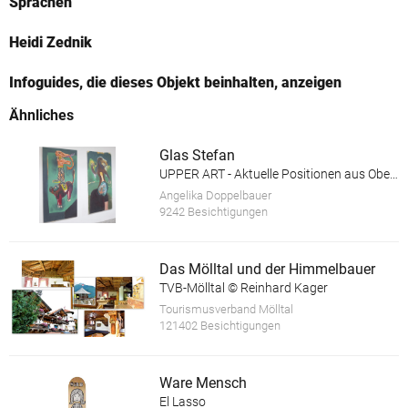
Sprachen
Heidi Zednik
Infoguides, die dieses Objekt beinhalten, anzeigen
Ähnliches
Glas Stefan
UPPER ART - Aktuelle Positionen aus Oberösterreich. Ausstellung in der Galerie im Granitmuseum Schärding
Angelika Doppelbauer
9242 Besichtigungen
Das Mölltal und der Himmelbauer
TVB-Mölltal © Reinhard Kager
Tourismusverband Mölltal
121402 Besichtigungen
Ware Mensch
El Lasso