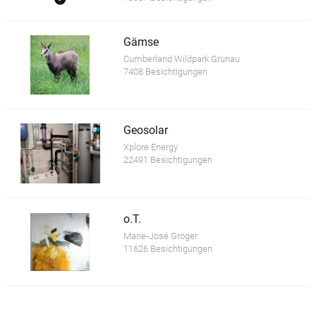
Gämse
Cumberland Wildpark Grünau
7408 Besichtigungen
Geosolar
Xplore Energy
22491 Besichtigungen
o.T.
Marie-José Gröger
11626 Besichtigungen