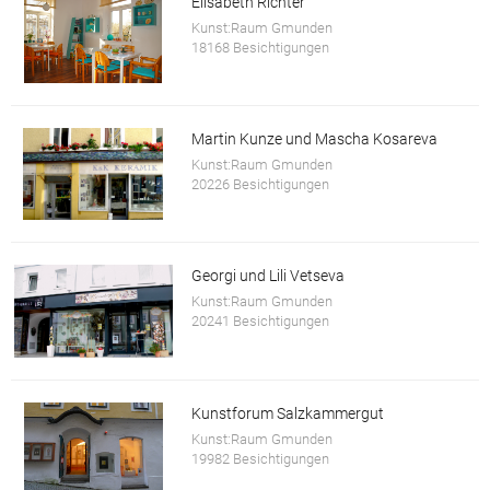
Elisabeth Richter
Kunst:Raum Gmunden
18168 Besichtigungen
Martin Kunze und Mascha Kosareva
Kunst:Raum Gmunden
20226 Besichtigungen
Georgi und Lili Vetseva
Kunst:Raum Gmunden
20241 Besichtigungen
Kunstforum Salzkammergut
Kunst:Raum Gmunden
19982 Besichtigungen