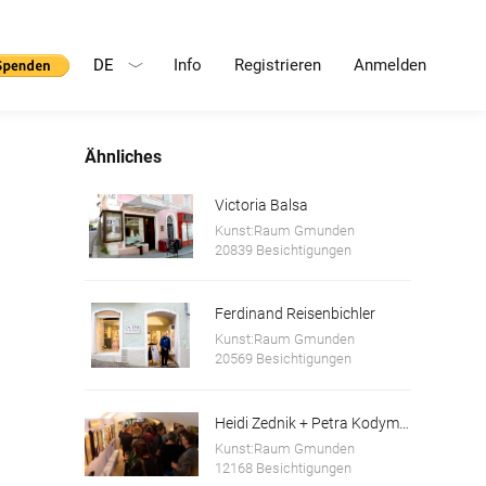
DE
Info
Registrieren
Anmelden
Ähnliches
Victoria Balsa
Kunst:Raum Gmunden
20839 Besichtigungen
Ferdinand Reisenbichler
Kunst:Raum Gmunden
20569 Besichtigungen
Heidi Zednik + Petra Kodym, Kunstforum Salzkammergut
Kunst:Raum Gmunden
12168 Besichtigungen