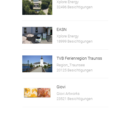
Xplore Energy
32496 Besichtigungen
EASN
Xplore Energy
18999 Besichtigungen
TVB Ferienregion Traunss
Region_Traunsee
20125 Besichtigungen
Giovi
Giovi Artworks
23521 Besichtigungen