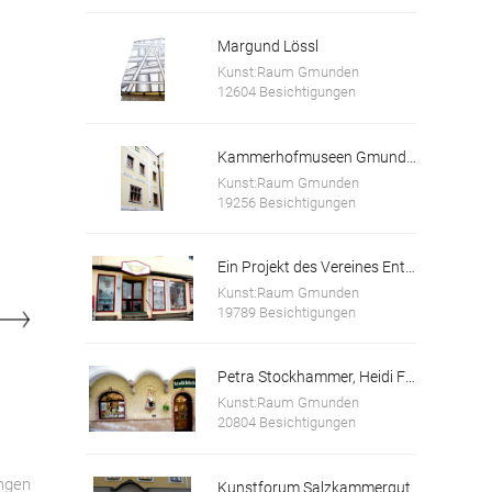
Margund Lössl
Kunst:Raum Gmunden
12604 Besichtigungen
Kammerhofmuseen Gmunden
Kunst:Raum Gmunden
19256 Besichtigungen
Ein Projekt des Vereines Entfaltungswerkstatt
Kunst:Raum Gmunden
19789 Besichtigungen
Petra Stockhammer, Heidi Forstinger
Kunst:Raum Gmunden
20804 Besichtigungen
ngen
Kunstforum Salzkammergut