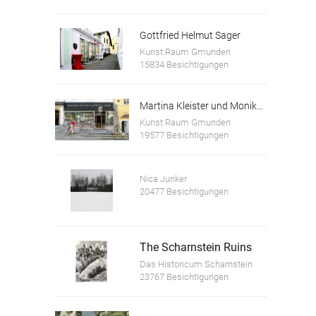
Gottfried Helmut Sager
Kunst:Raum Gmunden
15834 Besichtigungen
Martina Kleister und Monika Schwaiger
Kunst:Raum Gmunden
19577 Besichtigungen
Nica Junker
20477 Besichtigungen
The Scharnstein Ruins
Das Historicum Scharnstein
23767 Besichtigungen