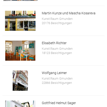
Martin Kunze und Mascha Kosareva
Kunst:Raum Gmunden
20176 Besichtigungen
Elisabeth Richter
Kunst:Raum Gmunden
18123 Besichtigungen
Wolfgang Leimer
Kunst:Raum Gmunden
22866 Besichtigungen
Gottfried Helmut Sager