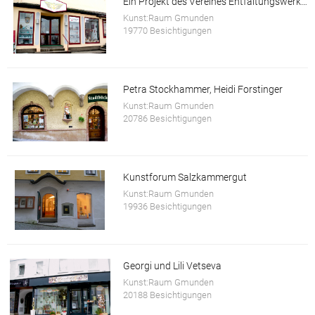
Ein Projekt des Vereines Entfaltungswerkstatt
Kunst:Raum Gmunden
19770 Besichtigungen
Petra Stockhammer, Heidi Forstinger
Kunst:Raum Gmunden
20786 Besichtigungen
Kunstforum Salzkammergut
Kunst:Raum Gmunden
19936 Besichtigungen
Georgi und Lili Vetseva
Kunst:Raum Gmunden
20188 Besichtigungen