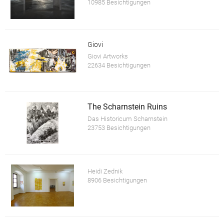
10985 Besichtigungen
Giovi
Giovi Artworks
22634 Besichtigungen
The Scharnstein Ruins
Das Historicum Scharnstein
23753 Besichtigungen
Heidi Zednik
8906 Besichtigungen