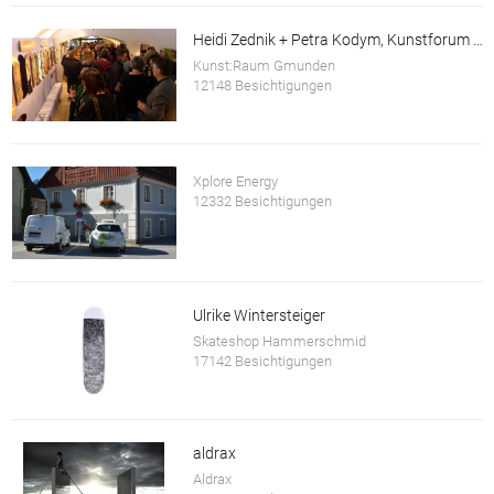
Heidi Zednik + Petra Kodym, Kunstforum Salzkammergut
Kunst:Raum Gmunden
12148 Besichtigungen
Xplore Energy
12332 Besichtigungen
Ulrike Wintersteiger
Skateshop Hammerschmid
17142 Besichtigungen
aldrax
Aldrax