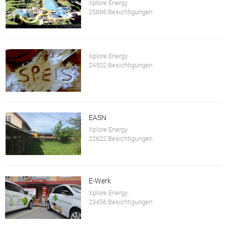
Xplore Energy
25886 Besichtigungen
Xplore Energy
24502 Besichtigungen
EASN
Xplore Energy
22622 Besichtigungen
E-Werk
Xplore Energy
23456 Besichtigungen