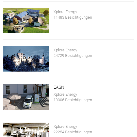
Xplore Energy
11483 Besichtigungen
Xplore Energy
24729 Besichtigungen
EASN
Xplore Energy
19006 Besichtigungen
Xplore Energy
22254 Besichtigungen