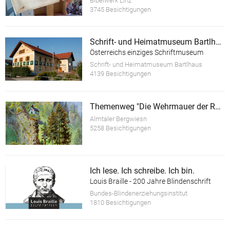
Bibelwerk Linz
3745 Besichtigungen
Schrift- und Heimatmuseum Bartlhaus
Österreichs einziges Schriftmuseum
Schrift- und Heimatmuseum Bartlhaus
4139 Besichtigungen
Themenweg "Die Wehrmauer der Ruine Scharnstein"
Almtaler Bergwiesn
5258 Besichtigungen
Ich lese. Ich schreibe. Ich bin.
Louis Braille - 200 Jahre Blindenschrift
Bundes-Blindenerziehungsinstitut
1810 Besichtigungen