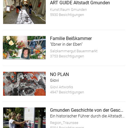
ART GUIDE Altstadt Gmunden
Kunst:Raum Gmunden
5930 Besichtigungen
Familie Beißkammer
"Ebner in der Eben"
Salzkammergut Bauernmarkt
3753 Besichtigungen
NO PLAN
Giovi
Giovi Artworks
4947 Besichtigungen
Gmunden Geschichte von der Geschichte
Ein historischer Führer durch die Altstadt der Stadt Gmunden am Traunsee
Region_Traunsee
5094 Besichtigungen