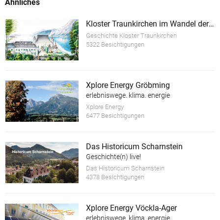
Ähnliches
Kloster Traunkirchen im Wandel der Zeit
Geschichte Kloster Traunkirchen
5322 Besichtigungen
Xplore Energy Gröbming
erlebniswege. klima. energie
Xplore Energy
6477 Besichtigungen
Das Historicum Scharnstein
Geschichte(n) live!
Das Historicum Scharnstein
4378 Besichtigungen
Xplore Energy Vöckla-Ager
erlebniswege. klima. energie.