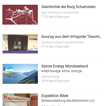
Geschichte der Burg Scharnstein
Das Historicum Scharnstein
7702 Besichtigungen
Auszug aus dem Infoguide "Geschichte des Sensenschmiedemuseum Geyerhammer"
Sensenmuseum Geyerhammer
6714 Besichtigungen
Xplore Energy Mondseeland
erlebniswege. klima. energie.
Xplore Energy
4359 Besichtigungen
Expedition Bibel
Bibelausstellung des Bibelwerks Linz