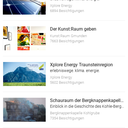
Xplore Energy
6894 Besichtigungen
Der Kunst:Raum geben
Kunst:Raum Gmunden
7663 Besichtigungen
Xplore Energy Traunsteinregion
erlebniswege. klima. energie.
Xplore Energy
5602 Besichtigungen
Schauraum der Bergknappenkapelle Kohlgrube
Einblick in die Geschichte des Kohle-Bergbaus im Hausruck-Viertel
Bergknappenkapelle Kohlgrube
7354 Besichtigungen