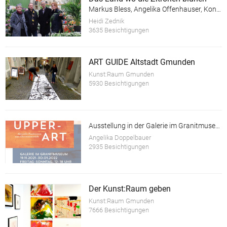
Markus Bless, Angelika Offenhauser, Konrad Wallinger, Heidi Zednik
Heidi Zednik
3635 Besichtigungen
ART GUIDE Altstadt Gmunden
Kunst:Raum Gmunden
5930 Besichtigungen
Ausstellung in der Galerie im Granitmuseum Schärding
Angelika Doppelbauer
2935 Besichtigungen
Der Kunst:Raum geben
Kunst:Raum Gmunden
7666 Besichtigungen