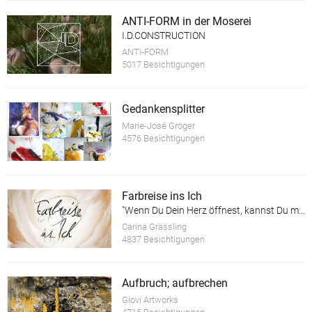
ANTI-FORM in der Moserei
I.D.CONSTRUCTION
ANTI-FORM
5017 Besichtigungen
Gedankensplitter
Marie-José Gröger
4576 Besichtigungen
Farbreise ins Ich
"Wenn Du Dein Herz öffnest, kannst Du mehr sehen als Deine Augen erfassen können!"
Carina Grässling
4837 Besichtigungen
Aufbruch; aufbrechen
Giovi Artworks