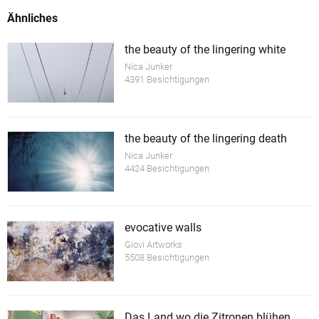
Ähnliches
the beauty of the lingering white
Nica Junker
4391 Besichtigungen
the beauty of the lingering death
Nica Junker
4424 Besichtigungen
evocative walls
Giovi Artworks
5508 Besichtigungen
Das Land wo die Zitronen blühen