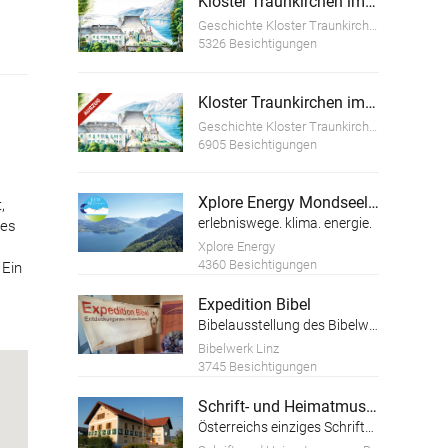
Kloster Traunkirchen im Wandel der Zeit
Geschichte Kloster Traunkirchen
5326 Besichtigungen
Kloster Traunkirchen im Wandel der Zeit (Auszug)
Geschichte Kloster Traunkirchen
6905 Besichtigungen
Xplore Energy Mondseeland
,
erlebniswege. klima. energie.
des
Xplore Energy
4360 Besichtigungen
 Ein
Expedition Bibel
Bibelausstellung des Bibelwerks Linz
Bibelwerk Linz
3745 Besichtigungen
Schrift- und Heimatmuseum Bartlhaus
Österreichs einziges Schriftmuseum