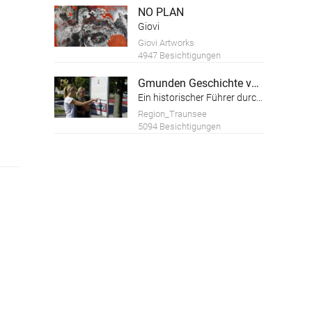
NO PLAN
Giovi
Giovi Artworks
4947 Besichtigungen
Gmunden Geschichte von der Geschichte
Ein historischer Führer durch die Altstadt der Stadt Gmunden am Traunsee
Region_Traunsee
5094 Besichtigungen