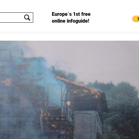
Europe´s 1st free
online infoguide!