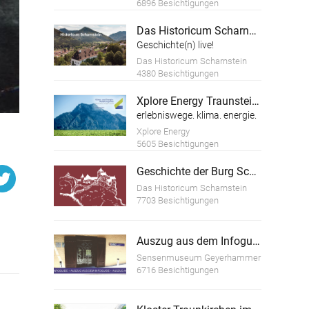
6896 Besichtigungen
Das Historicum Scharnstein
Geschichte(n) live!
Das Historicum Scharnstein
4380 Besichtigungen
Xplore Energy Traunsteinregion
erlebniswege. klima. energie.
Xplore Energy
5605 Besichtigungen
Geschichte der Burg Scharnstein
Das Historicum Scharnstein
7703 Besichtigungen
Auszug aus dem Infoguide "Geschichte des Sensenschmiedemuseum Geyerhammer"
Sensenmuseum Geyerhammer
6716 Besichtigungen