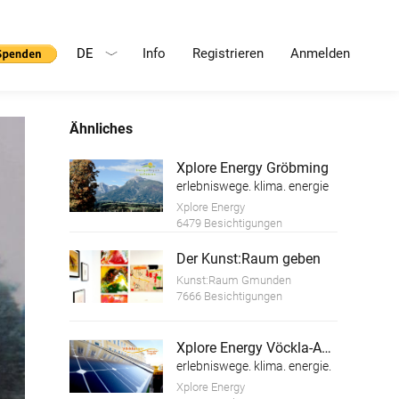
DE
Info
Registrieren
Anmelden
Ähnliches
Xplore Energy Gröbming
erlebniswege. klima. energie
Xplore Energy
6479 Besichtigungen
Der Kunst:Raum geben
Kunst:Raum Gmunden
7666 Besichtigungen
Xplore Energy Vöckla-Ager
erlebniswege. klima. energie.
Xplore Energy