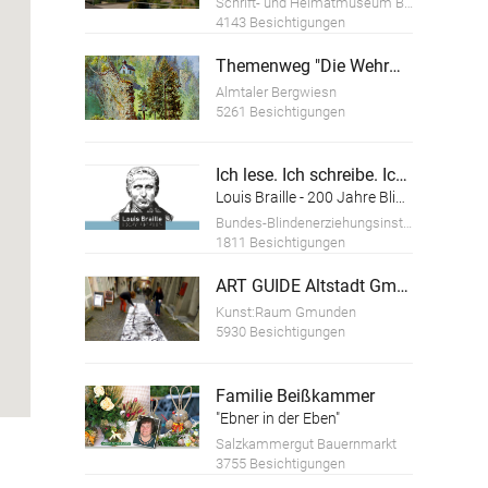
Schrift- und Heimatmuseum Bartlhaus
4143 Besichtigungen
Themenweg "Die Wehrmauer der Ruine Scharnstein"
Almtaler Bergwiesn
5261 Besichtigungen
Ich lese. Ich schreibe. Ich bin.
Louis Braille - 200 Jahre Blindenschrift
Bundes-Blindenerziehungsinstitut
1811 Besichtigungen
ART GUIDE Altstadt Gmunden
Kunst:Raum Gmunden
5930 Besichtigungen
Familie Beißkammer
"Ebner in der Eben"
Salzkammergut Bauernmarkt
3755 Besichtigungen