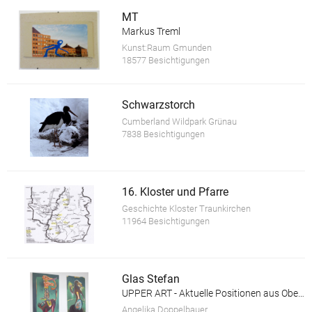
MT
Markus Treml
Kunst:Raum Gmunden
18577 Besichtigungen
Schwarzstorch
Cumberland Wildpark Grünau
7838 Besichtigungen
16. Kloster und Pfarre
Geschichte Kloster Traunkirchen
11964 Besichtigungen
Glas Stefan
UPPER ART - Aktuelle Positionen aus Oberösterreich. Ausstellung in der Galerie im Granitmuseum Schärding
Angelika Doppelbauer