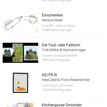
14178 Besichtigungen
Einschenken
Markus Moser
WireART - Markus Moser
10883 Besichtigungen
Der Faul- oder Fallturm
TVB-Mölltal © Reinhard Kager
Tourismusverband Mölltal
7960 Besichtigungen
HZ/FR III
Heidi Zednik/Franz Reisenbichler
Kunst:Raum Gmunden
13345 Besichtigungen
Kirchengasse Gmunden