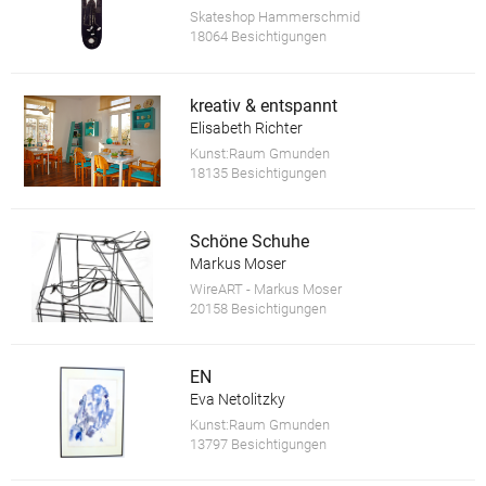
Skateshop Hammerschmid
18064 Besichtigungen
kreativ & entspannt
Elisabeth Richter
Kunst:Raum Gmunden
18135 Besichtigungen
Schöne Schuhe
Markus Moser
WireART - Markus Moser
20158 Besichtigungen
EN
Eva Netolitzky
Kunst:Raum Gmunden
13797 Besichtigungen