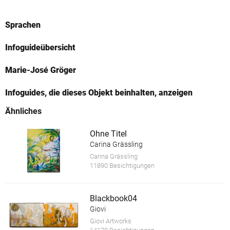
Sprachen
Infoguideübersicht
Marie-José Gröger
Infoguides, die dieses Objekt beinhalten, anzeigen
Ähnliches
Ohne Titel
Carina Grässling
Carina Grässling
11890 Besichtigungen
Blackbook04
Giovi
Giovi Artworks