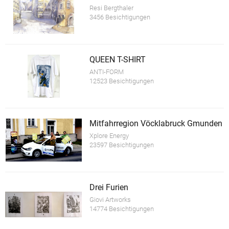
Resi Bergthaler
3456 Besichtigungen
QUEEN T-SHIRT
ANTI-FORM
12523 Besichtigungen
Mitfahrregion Vöcklabruck Gmunden
Xplore Energy
23597 Besichtigungen
Drei Furien
Giovi Artworks
14774 Besichtigungen