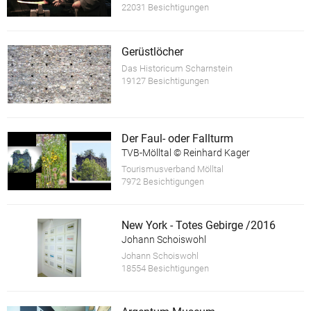
22031 Besichtigungen
Gerüstlöcher
Das Historicum Scharnstein
19127 Besichtigungen
Der Faul- oder Fallturm
TVB-Mölltal © Reinhard Kager
Tourismusverband Mölltal
7972 Besichtigungen
New York - Totes Gebirge /2016
Johann Schoiswohl
Johann Schoiswohl
18554 Besichtigungen