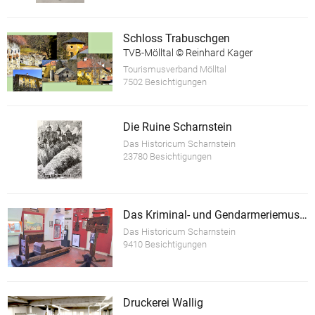
Schloss Trabuschgen
TVB-Mölltal © Reinhard Kager
Tourismusverband Mölltal
7502 Besichtigungen
Die Ruine Scharnstein
Das Historicum Scharnstein
23780 Besichtigungen
Das Kriminal- und Gendarmeriemuseum im Schloss Scharnstein
Das Historicum Scharnstein
9410 Besichtigungen
Druckerei Wallig