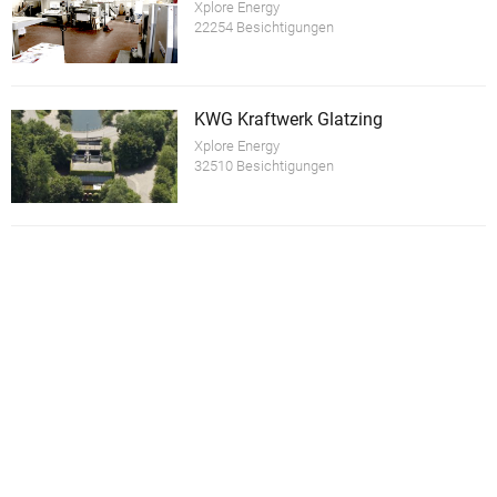
Xplore Energy
22254 Besichtigungen
KWG Kraftwerk Glatzing
Xplore Energy
32510 Besichtigungen