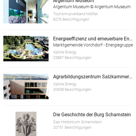
Argentum Museum
Argentum Museum © Argentum Museum
Tourismusverband Mölltal
8276 Besichtigungen
Energieeffizienz und erneuerbare Energie im Almtalbad Vorchdorf
Marktgemeinde Vorchdorf - Energiegruppe
Xplore Energy
25887 Besichtigungen
Agrarbildungszentrum Salzkammergut
Xplore Energy
20938 Besichtigungen
Die Geschichte der Burg Scharnstein
Das Historicum Scharnstein
20751 Besichtigungen