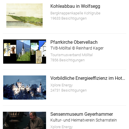
Kohleabbau in Wolfsegg
Bergknappenkapelle Kohlgrube
19633 Besichtigungen
Pfarrkirche Obervellach
TVB-Mölltal © Reinhard Kager
Tourismusverband Mölltal
7856 Besichtigungen
Vorbildliche Energieeffizienz im Hotel Schloss Thannegg
Xplore Energy
24731 Besichtigungen
Sensenmuseum Geyerhammer
Kultur- und Heimatverein Scharnstein
Xplore Energy