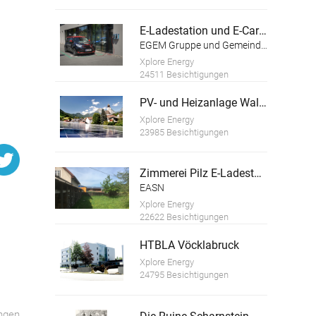
E-Ladestation und E-Carsharing Bad Wimsbach-Neydharting
EGEM Gruppe und Gemeinde Bad Wimsbach-Neydharting
Xplore Energy
24511 Besichtigungen
PV- und Heizanlage Wallig
Xplore Energy
23985 Besichtigungen
Zimmerei Pilz E-Ladestation und PV Anlage
EASN
Xplore Energy
22622 Besichtigungen
HTBLA Vöcklabruck
Xplore Energy
24795 Besichtigungen
ngen