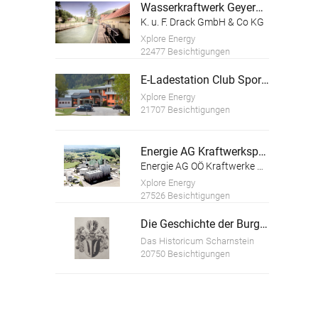
Wasserkraftwerk Geyerhammer
K. u. F. Drack GmbH & Co KG
Xplore Energy
22477 Besichtigungen
E-Ladestation Club Sport Union Niederöblarn
Xplore Energy
21707 Besichtigungen
Energie AG Kraftwerkspark Timelkam
Energie AG OÖ Kraftwerke GmbH
Xplore Energy
27526 Besichtigungen
Die Geschichte der Burg Scharnstein
Das Historicum Scharnstein
20750 Besichtigungen