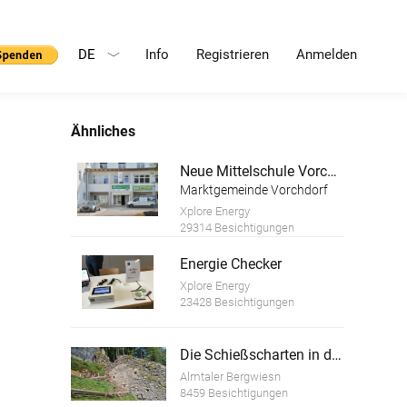
DE
Info
Registrieren
Anmelden
Ähnliches
Neue Mittelschule Vorchdorf
Marktgemeinde Vorchdorf
Xplore Energy
29314 Besichtigungen
Energie Checker
Xplore Energy
23428 Besichtigungen
Die Schießscharten in der Wehrmauer der Ruine Scharnstein
Almtaler Bergwiesn
8459 Besichtigungen