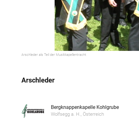
Arschleder als Teil der Musikkapellentracht
Arschleder
Bergknappenkapelle Kohlgrube
Wolfsegg a. H., Österreich