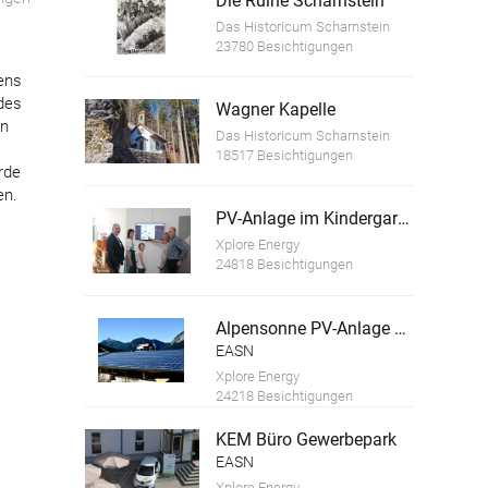
Die Ruine Scharnstein
Das Historicum Scharnstein
23780 Besichtigungen
ens
des
Wagner Kapelle
on
Das Historicum Scharnstein
18517 Besichtigungen
rde
en.
PV-Anlage im Kindergarten Bad Wimsbach-Neydharting
Xplore Energy
24818 Besichtigungen
Alpensonne PV-Anlage Niederöblarn
EASN
Xplore Energy
24218 Besichtigungen
KEM Büro Gewerbepark
EASN
Xplore Energy