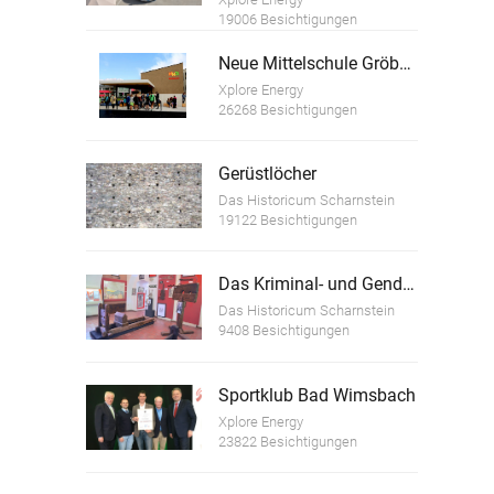
19006 Besichtigungen
Neue Mittelschule Gröbming
Xplore Energy
26268 Besichtigungen
Gerüstlöcher
Das Historicum Scharnstein
19122 Besichtigungen
Das Kriminal- und Gendarmeriemuseum im Schloss Scharnstein
Das Historicum Scharnstein
9408 Besichtigungen
Sportklub Bad Wimsbach
Xplore Energy
23822 Besichtigungen