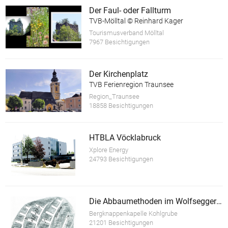
Der Faul- oder Fallturm
TVB-Mölltal © Reinhard Kager
Tourismusverband Mölltal
7967 Besichtigungen
Der Kirchenplatz
TVB Ferienregion Traunsee
Region_Traunsee
18858 Besichtigungen
HTBLA Vöcklabruck
Xplore Energy
24793 Besichtigungen
Die Abbaumethoden im Wolfsegger Bergbau
Bergknappenkapelle Kohlgrube
21201 Besichtigungen