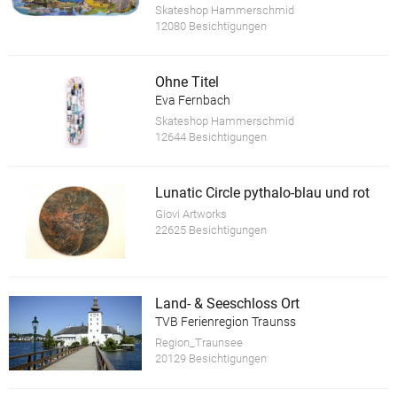
Skateshop Hammerschmid
12080 Besichtigungen
Ohne Titel
Eva Fernbach
Skateshop Hammerschmid
12644 Besichtigungen
Lunatic Circle pythalo-blau und rot
Giovi Artworks
22625 Besichtigungen
Land- & Seeschloss Ort
TVB Ferienregion Traunss
Region_Traunsee
20129 Besichtigungen