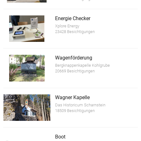
Energie Checker
Xplore Energy
23428 Besichtigungen
Wagenförderung
Bergknappenkapelle Kohlgrube
20669 Besichtigungen
Wagner Kapelle
Das Historicum Scharnstein
18509 Besichtigungen
Boot