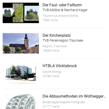
Der Faul- oder Fallturm
TVB-Mölltal © Reinhard Kager
Tourismusverband Mölltal
7956 Visits
Der Kirchenplatz
TVB Ferienregion Traunsee
Region_Traunsee
18836 Visits
HTBLA Vöcklabruck
Xplore Energy
24780 Visits
Die Abbaumethoden im Wolfsegger Bergbau
Bergknappenkapelle Kohlgrube
21177 Visits