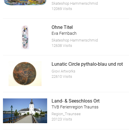
Skateshop Hammerschmid
12069 Visits
Ohne Titel
Eva Fernbach
Skateshop Hammerschmid
12638 Visits
Lunatic Circle pythalo-blau und rot
Giovi Artworks
22610 Visits
Land- & Seeschloss Ort
TVB Ferienregion Traunss
Region_Traunsee
20123 Visits