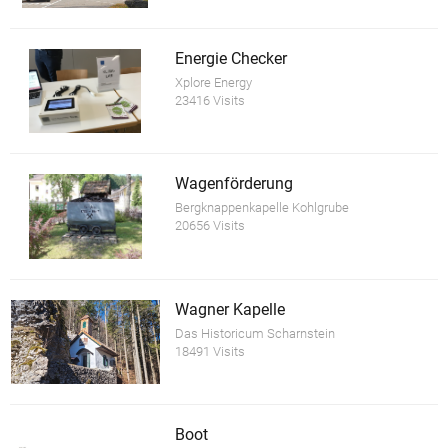
Energie Checker
Xplore Energy
23416 Visits
Wagenförderung
Bergknappenkapelle Kohlgrube
20656 Visits
Wagner Kapelle
Das Historicum Scharnstein
18491 Visits
Boot