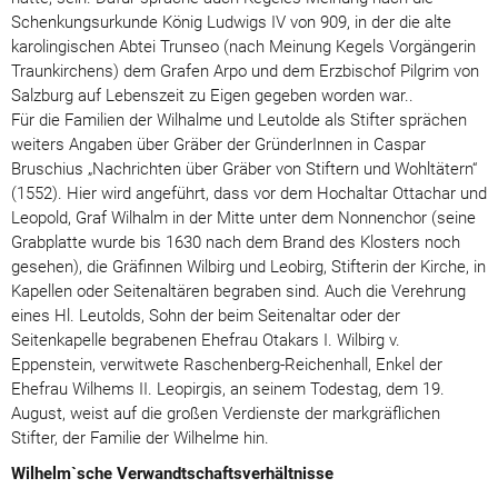
Schenkungsurkunde König Ludwigs IV von 909, in der die alte
karolingischen Abtei Trunseo (nach Meinung Kegels Vorgängerin
Traunkirchens) dem Grafen Arpo und dem Erzbischof Pilgrim von
Salzburg auf Lebenszeit zu Eigen gegeben worden war..
Für die Familien der Wilhalme und Leutolde als Stifter sprächen
weiters Angaben über Gräber der GründerInnen in Caspar
Bruschius „Nachrichten über Gräber von Stiftern und Wohltätern“
(1552). Hier wird angeführt, dass vor dem Hochaltar Ottachar und
Leopold, Graf Wilhalm in der Mitte unter dem Nonnenchor (seine
Grabplatte wurde bis 1630 nach dem Brand des Klosters noch
gesehen), die Gräfinnen Wilbirg und Leobirg, Stifterin der Kirche, in
Kapellen oder Seitenaltären begraben sind. Auch die Verehrung
eines Hl. Leutolds, Sohn der beim Seitenaltar oder der
Seitenkapelle begrabenen Ehefrau Otakars I. Wilbirg v.
Eppenstein, verwitwete Raschenberg-Reichenhall, Enkel der
Ehefrau Wilhems II. Leopirgis, an seinem Todestag, dem 19.
August, weist auf die großen Verdienste der markgräflichen
Stifter, der Familie der Wilhelme hin.
Wilhelm`sche Verwandtschaftsverhältnisse