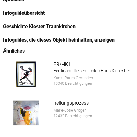
Infoguideübersicht
Geschichte Kloster Traunkirchen
Infoguides, die dieses Objekt beinhalten, anzeigen
Ähnliches
FR/HK I
Ferdinand Reisenbichler/Hans Kienesberger
Kunst:Raum Gmunden
13040 Besichtigungen
heilungsprozess
Marie-José Gröger
12432 Besichtigungen