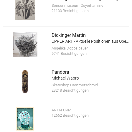
Sensenmuseum Geyerhammer
21100 Besichtigungen
Dickinger Martin
UPPER ART - Aktuelle Positionen aus Oberösterreich. Ausstellung in der Galerie im Granitmuseum Schärding
Angelika Doppelbauer
9741 Besichtigungen
Pandora
Michael Wabro
Skateshop Hammerschmid
23218 Besichtigungen
ANTI-FORM
12662 Besichtigungen