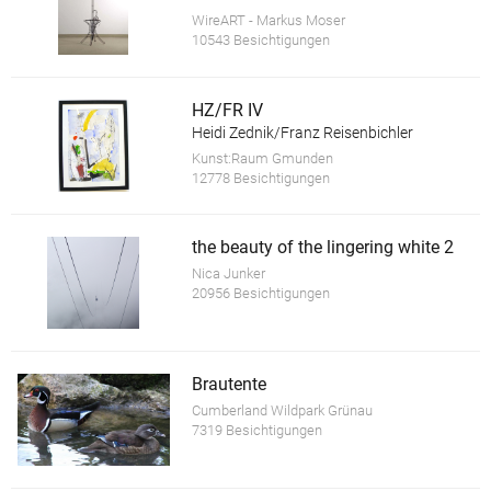
WireART - Markus Moser
10543 Besichtigungen
HZ/FR IV
Heidi Zednik/Franz Reisenbichler
Kunst:Raum Gmunden
12778 Besichtigungen
the beauty of the lingering white 2
Nica Junker
20956 Besichtigungen
Brautente
Cumberland Wildpark Grünau
7319 Besichtigungen