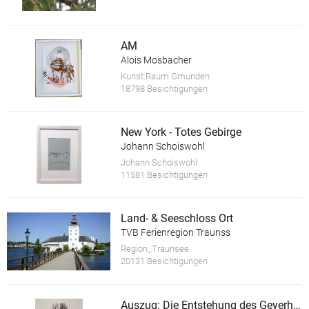
AM
Alois Mosbacher
Kunst:Raum Gmunden
18798 Besichtigungen
New York - Totes Gebirge
Johann Schoiswohl
Johann Schoiswohl
11581 Besichtigungen
Land- & Seeschloss Ort
TVB Ferienregion Traunss
Region_Traunsee
20131 Besichtigungen
Auszug: Die Entstehung des Geyerhammer