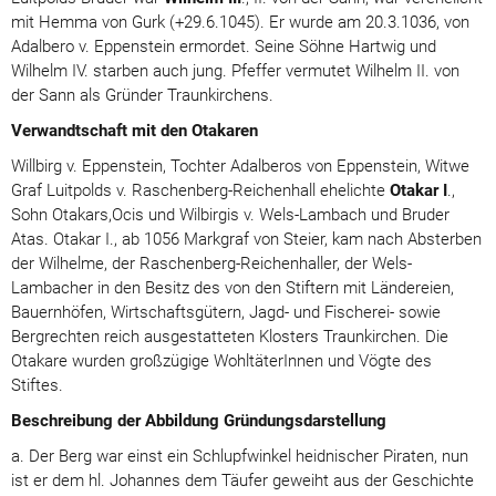
mit Hemma von Gurk (+29.6.1045). Er wurde am 20.3.1036, von
Adalbero v. Eppenstein ermordet. Seine Söhne Hartwig und
Wilhelm IV. starben auch jung. Pfeffer vermutet Wilhelm II. von
der Sann als Gründer Traunkirchens.
Verwandtschaft mit den Otakaren
Willbirg v. Eppenstein, Tochter Adalberos von Eppenstein, Witwe
Graf Luitpolds v. Raschenberg-Reichenhall ehelichte
Otakar I
.,
Sohn Otakars,Ocis und Wilbirgis v. Wels-Lambach und Bruder
Atas. Otakar I., ab 1056 Markgraf von Steier, kam nach Absterben
der Wilhelme, der Raschenberg-Reichenhaller, der Wels-
Lambacher in den Besitz des von den Stiftern mit Ländereien,
Bauernhöfen, Wirtschaftsgütern, Jagd- und Fischerei- sowie
Bergrechten reich ausgestatteten Klosters Traunkirchen. Die
Otakare wurden großzügige WohltäterInnen und Vögte des
Stiftes.
Beschreibung der Abbildung Gründungsdarstellung
a. Der Berg war einst ein Schlupfwinkel heidnischer Piraten, nun
ist er dem hl. Johannes dem Täufer geweiht aus der Geschichte