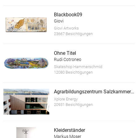
Blackbook09
Giovi
Giovi Artworks
23667 Besichtigungen
Ohne Titel
Rudi Cotroneo
Skateshop Hammerschmid
12080 Besichtigungen
Agrarbildungszentrum Salzkammergut
Xplore Energy
20931 Besichtigungen
Kleiderständer
Markus Moser