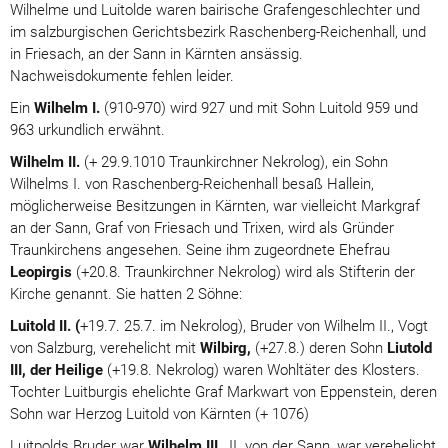
Wilhelme und Luitolde waren bairische Grafengeschlechter und
im salzburgischen Gerichtsbezirk Raschenberg-Reichenhall, und
in Friesach, an der Sann in Kärnten ansässig.
Nachweisdokumente fehlen leider.
Ein
Wilhelm I.
(910-970) wird 927 und mit Sohn Luitold 959 und
963 urkundlich erwähnt.
Wilhelm II.
(+ 29.9.1010 Traunkirchner Nekrolog), ein Sohn
Wilhelms I. von Raschenberg-Reichenhall besaß Hallein,
möglicherweise Besitzungen in Kärnten, war vielleicht Markgraf
an der Sann, Graf von Friesach und Trixen, wird als Gründer
Traunkirchens angesehen. Seine ihm zugeordnete Ehefrau
Leopirgis
(+20.8. Traunkirchner Nekrolog) wird als Stifterin der
Kirche genannt. Sie hatten 2 Söhne:
Luitold II. (
+19.7. 25.7. im Nekrolog), Bruder von Wilhelm II., Vogt
von Salzburg, verehelicht mit
Wilbirg,
(+27.8.) deren Sohn
Liutold
III, der Heilige
(+19.8. Nekrolog) waren Wohltäter des Klosters.
Tochter Luitburgis ehelichte Graf Markwart von Eppenstein, deren
Sohn war Herzog Luitold von Kärnten (+ 1076)
Luitpolds Bruder
war
Wilhelm III
., II. von der Sann, war verehelicht