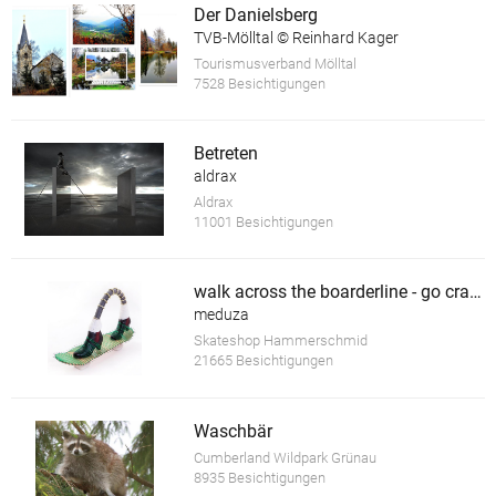
Der Danielsberg
TVB-Mölltal © Reinhard Kager
Tourismusverband Mölltal
7528 Besichtigungen
Betreten
aldrax
Aldrax
11001 Besichtigungen
walk across the boarderline - go crazy *
meduza
Skateshop Hammerschmid
21665 Besichtigungen
Waschbär
Cumberland Wildpark Grünau
8935 Besichtigungen