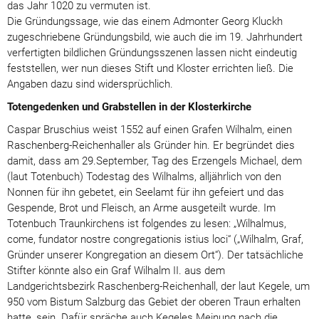
das Jahr 1020 zu vermuten ist.
Die Gründungssage, wie das einem Admonter Georg Kluckh
zugeschriebene Gründungsbild, wie auch die im 19. Jahrhundert
verfertigten bildlichen Gründungsszenen lassen nicht eindeutig
feststellen, wer nun dieses Stift und Kloster errichten ließ. Die
Angaben dazu sind widersprüchlich.
Totengedenken und Grabstellen in der Klosterkirche
Caspar Bruschius weist 1552 auf einen Grafen Wilhalm, einen
Raschenberg-Reichenhaller als Gründer hin. Er begründet dies
damit, dass am 29.September, Tag des Erzengels Michael, dem
(laut Totenbuch) Todestag des Wilhalms, alljährlich von den
Nonnen für ihn gebetet, ein Seelamt für ihn gefeiert und das
Gespende, Brot und Fleisch, an Arme ausgeteilt wurde. Im
Totenbuch Traunkirchens ist folgendes zu lesen: „Wilhalmus,
come, fundator nostre congregationis istius loci“ („Wilhalm, Graf,
Gründer unserer Kongregation an diesem Ort“). Der tatsächliche
Stifter könnte also ein Graf Wilhalm II. aus dem
Landgerichtsbezirk Raschenberg-Reichenhall, der laut Kegele, um
950 vom Bistum Salzburg das Gebiet der oberen Traun erhalten
hatte, sein. Dafür spräche auch Kegeles Meinung nach die