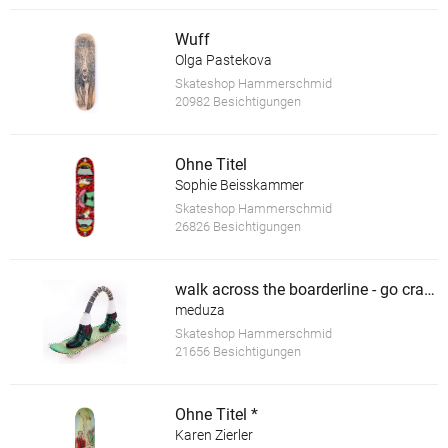
Wuff
Olga Pastekova
Skateshop Hammerschmid
20982 Besichtigungen
Ohne Titel
Sophie Beisskammer
Skateshop Hammerschmid
26826 Besichtigungen
walk across the boarderline - go crazy *
meduza
Skateshop Hammerschmid
21656 Besichtigungen
Ohne Titel *
Karen Zierler