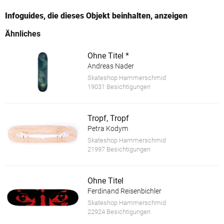
Infoguides, die dieses Objekt beinhalten, anzeigen
Ähnliches
Ohne Titel *
Andreas Nader
Skateshop Hammerschmid
19031 Besichtigungen
Tropf, Tropf
Petra Kodym
Skateshop Hammerschmid
21997 Besichtigungen
Ohne Titel
Ferdinand Reisenbichler
Skateshop Hammerschmid
22924 Besichtigungen