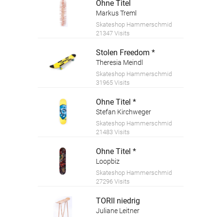
Ohne Titel
Markus Treml
Skateshop Hammerschmid
21347 Visits
Stolen Freedom *
Theresia Meindl
Skateshop Hammerschmid
31965 Visits
Ohne Titel *
Stefan Kirchweger
Skateshop Hammerschmid
21483 Visits
Ohne Titel *
Loopbiz
Skateshop Hammerschmid
27296 Visits
TORII niedrig
Juliane Leitner