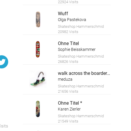
22924 Visits
Wuff
Olga Pastekova
Skateshop Hammerschmid
20982 Visits
Ohne Titel
Sophie Beisskammer
Skateshop Hammerschmid
26826 Visits
walk across the boarderline - go crazy *
meduza
Skateshop Hammerschmid
21656 Visits
Ohne Titel *
Karen Zierler
Skateshop Hammerschmid
21549 Visits
isits