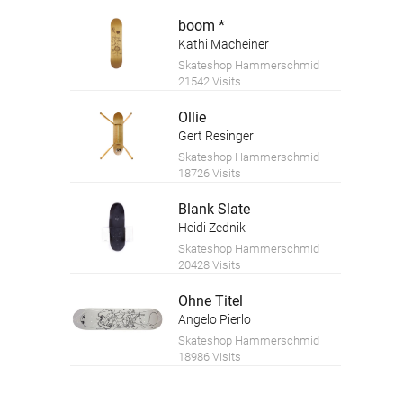
boom *
Kathi Macheiner
Skateshop Hammerschmid
21542 Visits
Ollie
Gert Resinger
Skateshop Hammerschmid
18726 Visits
Blank Slate
Heidi Zednik
Skateshop Hammerschmid
20428 Visits
Ohne Titel
Angelo Pierlo
Skateshop Hammerschmid
18986 Visits