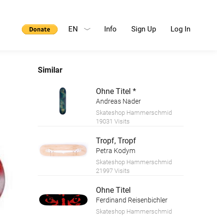
EN
Info
Sign Up
Log In
Similar
Ohne Titel *
Andreas Nader
Skateshop Hammerschmid
19031 Visits
Tropf, Tropf
Petra Kodym
Skateshop Hammerschmid
21997 Visits
Ohne Titel
Ferdinand Reisenbichler
Skateshop Hammerschmid