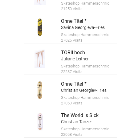
Skateshop Hammerschmid
21250 Visits
Ohne Titel *
Savina Georgieva-Fries
Skateshop Hammerschmid
27625 Visits
TORII hoch
Juliane Leitner
Skateshop Hammerschmid
22287 Visits
Ohne Titel *
Christian Georgiev-Fries
Skateshop Hammerschmid
27050 Visits
The World Is Sick
Christian Tanzer
Skateshop Hammerschmid
22058 Visits