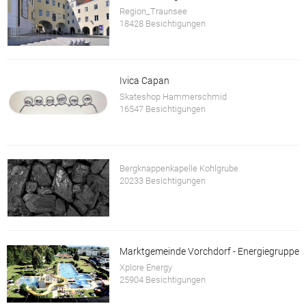
Region_Traunsee
18428 Besichtigungen
Ivica Capan
Skateshop Hammerschmid
16547 Besichtigungen
Bergknappenkapelle Kohlgrube
20233 Besichtigungen
Marktgemeinde Vorchdorf - Energiegruppe
Xplore Energy
25904 Besichtigungen