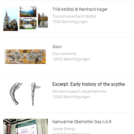
TVB-Mölltal © Reinhard Kager
Tourismusverband Mölltal
7543 Besichtigungen
Giovi
Giovi Artworks
18032 Besichtigungen
Excerpt: Early history of the scythe
Sensenmuseum Geyerhammer
19243 Besichtigungen
Nahwärme Oberhofen Ges.n.b.R.
Xplore Energy