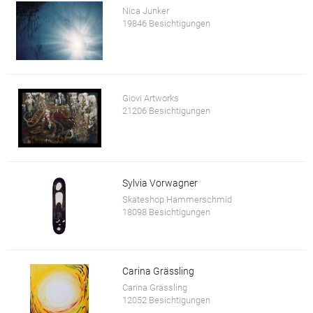
Nica Junker
19846 Besichtigungen
Giovi Artworks
21206 Besichtigungen
Sylvia Vorwagner
Skateshop Hammerschmid
18098 Besichtigungen
Carina Grässling
Carina Grässling
12052 Besichtigungen