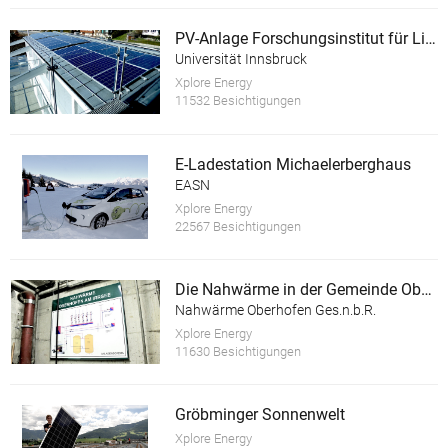
PV-Anlage Forschungsinstitut für Limnologie der Universität Innsbruck, Mondsee
Universität Innsbruck
Xplore Energy
11532 Besichtigungen
E-Ladestation Michaelerberghaus
EASN
Xplore Energy
22567 Besichtigungen
Die Nahwärme in der Gemeinde Oberhofen am Irrsee
Nahwärme Oberhofen Ges.n.b.R.
Xplore Energy
11630 Besichtigungen
Gröbminger Sonnenwelt
Xplore Energy