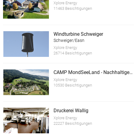
Xplore Energy
11463 Besichtigungen
Windturbine Schweiger
Schweiger/Easn
Xplore Energy
26714 Besichtigungen
CAMP MondSeeLand - Nachhaltiger Tourismusbetrieb
Xplore Energy
10530 Besichtigungen
Druckerei Wallig
Xplore Energy
22227 Besichtigungen