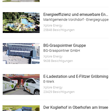
Energieeffizienz und erneuerbare Energie im Almtalbad Vorchdorf
Marktgemeinde Vorchdorf - Energiegruppe
Xplore Energy
25848 Besichtigungen
BG-Graspointner Gruppe
BG-Graspointner GmbH
Xplore Energy
9638 Besichtigungen
E-Ladestation und E-Flitzer Gröbming
E-Werk
Xplore Energy
23429 Besichtigungen
Der Koglerhof in Oberhofen am Irrsee