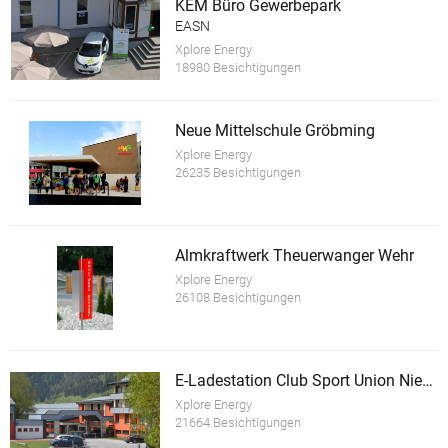
KEM Büro Gewerbepark
EASN
Xplore Energy
18980 Besichtigungen
Neue Mittelschule Gröbming
Xplore Energy
26235 Besichtigungen
Almkraftwerk Theuerwanger Wehr
Xplore Energy
26108 Besichtigungen
E-Ladestation Club Sport Union Niederöblarn
Xplore Energy
21664 Besichtigungen