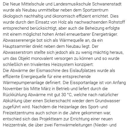
Die Neue Mittelschule und Landesmusikschule Schwanenstadt
wurde als Neubau unmittelbar neben dem Sportzentrum
ökologisch nachhaltig und ökonomisch effizient errichtet. Dies
wurde durch den Einsatz von Holz als nachwachsenden Rohstoff
entsprechend berücksichtigt, aber auch die Beheizung erfolgte
mit einem möglichst hohen Anteil erneuerbarer Energieträger.
Abwasserenergie bot sich als Wärmequelle an, da ein
Hauptsammler direkt neben dem Neubau liegt. Der
Abwasserstrom stellte sich jedoch als zu wenig mächtig heraus,
um das Objekt monovalent versorgen zu können und so wurde
schließlich ein trivalentes Heizsystem konzipiert:
Die Abwärme der Eismaschine des Eislaufplatzes wurde als
effiziente Energiequelle für eine entsprechende
Wärmepumpenanlage definiert. Die Eissportanlage ist von Anfang
November bis Mitte März in Betrieb und liefert durch die
Rückkühlung Abwärme mit gut 30 °C, welche nach natürlicher
Abkühlung über einen Sickerschacht wieder dem Grundwasser
zugeführt wird. Nachdem die Heizanlage des Sport- und
Freizeitzentrums auch schon in die Jahre gekommen war,
entschied sich das Projektteam zur Errichtung einer neuen
Heizzentrale, die über zwei Fernwärmeleitungen (Nieder- und