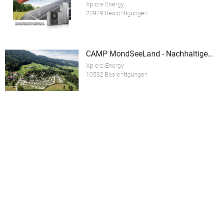
Xplore Energy
23929 Besichtigungen
CAMP MondSeeLand - Nachhaltiger Tourismusbetrieb
Xplore Energy
10532 Besichtigungen