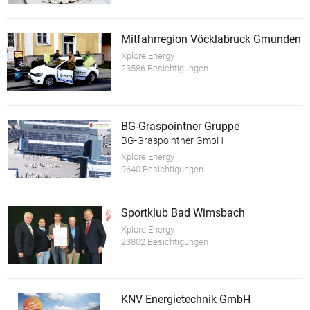
Mitfahrregion Vöcklabruck Gmunden
Xplore Energy
23586 Besichtigungen
BG-Graspointner Gruppe
BG-Graspointner GmbH
Xplore Energy
9640 Besichtigungen
Sportklub Bad Wimsbach
Xplore Energy
23802 Besichtigungen
KNV Energietechnik GmbH