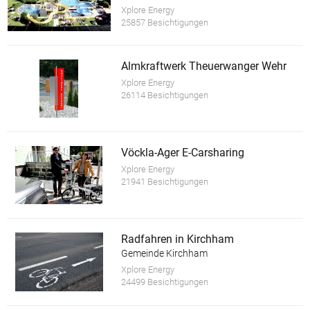
Xplore Energy
25857 Besichtigungen
Almkraftwerk Theuerwanger Wehr
Xplore Energy
26114 Besichtigungen
Vöckla-Ager E-Carsharing
Xplore Energy
21941 Besichtigungen
Radfahren in Kirchham
Gemeinde Kirchham
Xplore Energy
24499 Besichtigungen