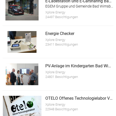
E-Ladestation und E-Carsharing Bad Wimsbach-Neydharting
EGEM Gruppe und Gemeinde Bad Wimsbach-Neydharting
Xplore Energy
24497 Besichtigungen
Energie Checker
Xplore Energy
23411 Besichtigungen
PV-Anlage im Kindergarten Bad Wimsbach-Neydharting
Xplore Energy
24801 Besichtigungen
OTELO Offenes Technologielabor Vöcklabruck
Xplore Energy
22948 Besichtigungen