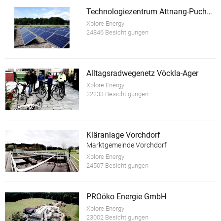
Technologiezentrum Attnang-Puchheim
Xplore Energy
24846 Besichtigungen
Alltagsradwegenetz Vöckla-Ager
Xplore Energy
22233 Besichtigungen
Kläranlage Vorchdorf
Marktgemeinde Vorchdorf
Xplore Energy
24507 Besichtigungen
PROöko Energie GmbH
Xplore Energy
23002 Besichtigungen