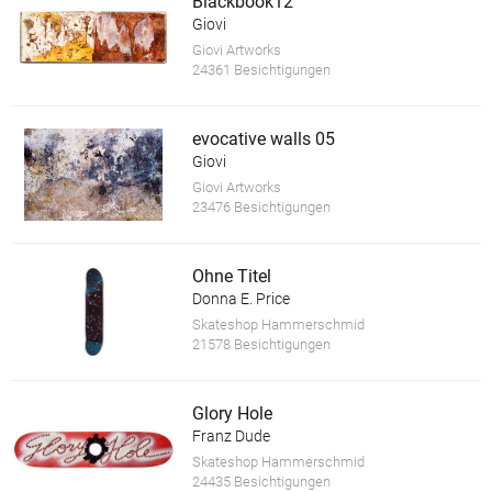
Blackbook12
Giovi
Giovi Artworks
24361 Besichtigungen
evocative walls 05
Giovi
Giovi Artworks
23476 Besichtigungen
Ohne Titel
Donna E. Price
Skateshop Hammerschmid
21578 Besichtigungen
Glory Hole
Franz Dude
Skateshop Hammerschmid
24435 Besichtigungen