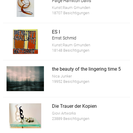
Paige Hamilton Davis
Kunst:Raum Gmunden
18707 Besichtigungen
ES I
Ernst Schmid
Kunst:Raum Gmunden
18148 Besichtigungen
the beauty of the lingering time 5
Nica Junker
19952 Besichtigungen
Die Trauer der Kopien
Giovi Artworks
23889 Besichtigungen