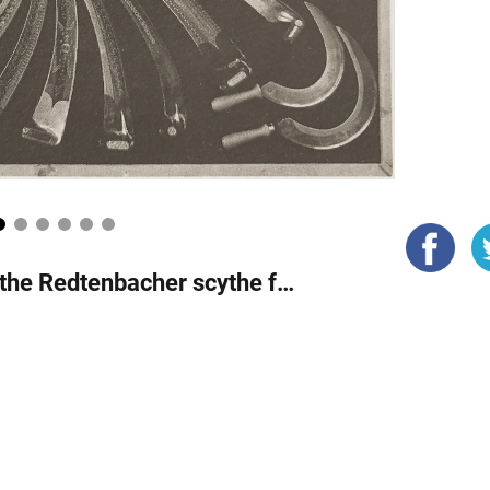
1
2
3
4
5
6
Excerpt: Founding and development of the Redtenbacher scythe factory