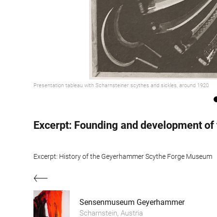
Presentation tableau with Scharnsteiner scythes and sickles, around 1920
Excerpt: History of the Geyerhammer Scythe Forge Museum
Sensenmuseum Geyerhammer
Scharnstein, Austria