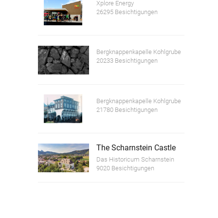
Xplore Energy
26295 Besichtigungen
Bergknappenkapelle Kohlgrube
20233 Besichtigungen
Bergknappenkapelle Kohlgrube
21780 Besichtigungen
The Scharnstein Castle
Das Historicum Scharnstein
9020 Besichtigungen