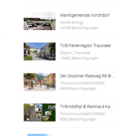
Marktgemeinde Vorchdorf
Xplore Energy
24548 Besichtigungen
TVB Ferienregion Traunsee
Region_Traunsee
19982 Besichtigungen
Der Glockner-Radweg R8 © Franz Gerdl
Tourismusverband Mölltal
6949 Besichtigungen
TVB-Mölltal © Reinhard Kager
Tourismusverband Mölltal
8582 Besichtigungen