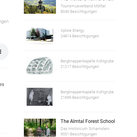
Tourismusverband Mölltal
8040 Besichtigungen
ngen
Xplore Energy
24814 Besichtigungen
Bergknappenkapelle Kohlgrube
21217 Besichtigungen
ies
Bergknappenkapelle Kohlgrube
21699 Besichtigungen
The Almtal Forest School
Das Historicum Scharnstein
9551 Besichtigungen