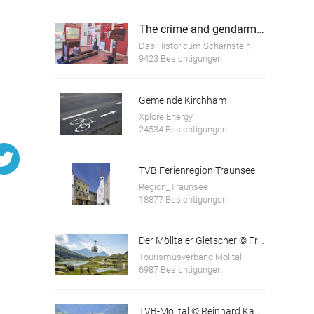
The crime and gendarmerie museum Scharnstein
Das Historicum Scharnstein
9423 Besichtigungen
Gemeinde Kirchham
Xplore Energy
Company premises
24534 Besichtigungen
TVB Ferienregion Traunsee
Region_Traunsee
18877 Besichtigungen
Der Mölltaler Gletscher © Franz Gerdl und © Andi Frank
Tourismusverband Mölltal
6987 Besichtigungen
TVB-Mölltal © Reinhard Kager