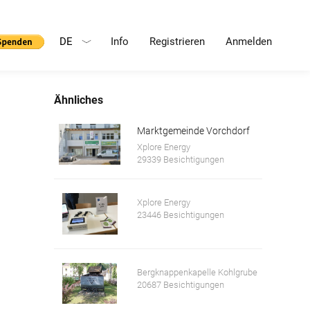
DE
Info
Registrieren
Anmelden
Ähnliches
Marktgemeinde Vorchdorf
Xplore Energy
29339 Besichtigungen
Xplore Energy
23446 Besichtigungen
Bergknappenkapelle Kohlgrube
20687 Besichtigungen