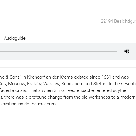
22194 Besichtigu
Audioguide
 & Sons” in Kirchdorf an der Krems existed since 1661 and was
iev, Moscow, Kraków, Warsaw, Königsberg and Stettin. In the sevent
n faced a crisis. That’s when Simon Redtenbacher entered scythe
t, there was a profound change from the old workshops to a modern
 exhibition inside the museum!