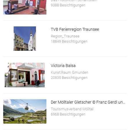
9388 Besichtigungen
TVB Ferienregion Traunsee
Region_Traunsee
18849 Besichtigungen
Victoria Balsa
Kunst:Raum Gmunden
20835 Besichtigungen
Der Mölltaler Gletscher © Franz Gerdl und © Andi Frank
Tourismusverband Mölltal
6968 Besichtigungen