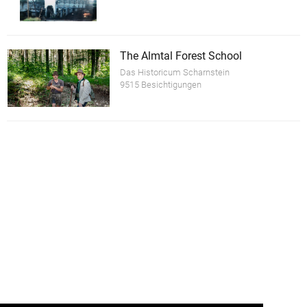
The Almtal Forest School
Das Historicum Scharnstein
9515 Besichtigungen