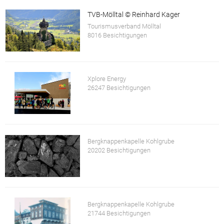
TVB-Mölltal © Reinhard Kager
Tourismusverband Mölltal
8016 Besichtigungen
Xplore Energy
26247 Besichtigungen
Bergknappenkapelle Kohlgrube
20202 Besichtigungen
Bergknappenkapelle Kohlgrube
21744 Besichtigungen