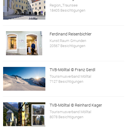
Region_Traunsee
18405 Besichtigungen
Ferdinand Reisenbichler
Kunst:Raum Gmunden
20567 Besichtigungen
TVB-Mölltal © Franz Gerdl
Tourismusverband Mölltal
7127 Besichtigungen
TVB-Mölltal © Reinhard Kager
Tourismusverband Mölltal
8078 Besichtigungen