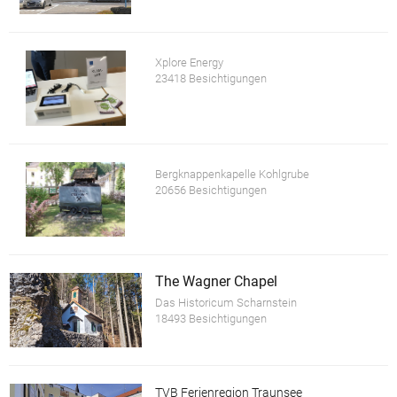
Xplore Energy
23418 Besichtigungen
Bergknappenkapelle Kohlgrube
20656 Besichtigungen
The Wagner Chapel
Das Historicum Scharnstein
18493 Besichtigungen
TVB Ferienregion Traunsee