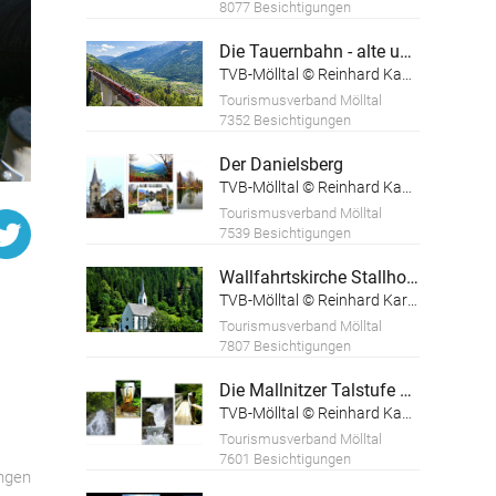
8077 Besichtigungen
Die Tauernbahn - alte und neue Verkehrswege
TVB-Mölltal © Reinhard Kager
Tourismusverband Mölltal
7352 Besichtigungen
Der Danielsberg
TVB-Mölltal © Reinhard Kager
Tourismusverband Mölltal
7539 Besichtigungen
Wallfahrtskirche Stallhofen
TVB-Mölltal © Reinhard Karger
Tourismusverband Mölltal
7807 Besichtigungen
Die Mallnitzer Talstufe und die Groppensteinschlucht
TVB-Mölltal © Reinhard Kager
Tourismusverband Mölltal
7601 Besichtigungen
ngen