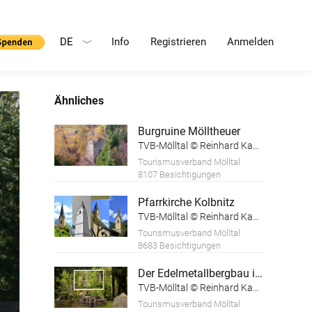
DE
Info
Registrieren
Anmelden
Ähnliches
Burgruine Mölltheuer
TVB-Mölltal © Reinhard Kager
Tourismusverband Mölltal
8107 Besichtigungen
Pfarrkirche Kolbnitz
TVB-Mölltal © Reinhard Kager
Tourismusverband Mölltal
8683 Besichtigungen
Der Edelmetallbergbau in der Teuchl
TVB-Mölltal © Reinhard Kager
Tourismusverband Mölltal