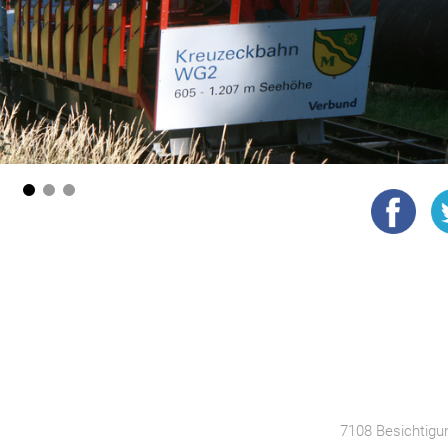
1
2
3
7108 Besichtigu