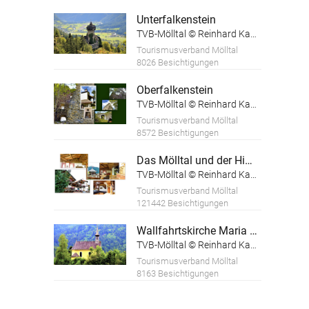
Unterfalkenstein
TVB-Mölltal © Reinhard Kager
Tourismusverband Mölltal
8026 Besichtigungen
Oberfalkenstein
TVB-Mölltal © Reinhard Kager
Tourismusverband Mölltal
8572 Besichtigungen
Das Mölltal und der Himmelbauer
TVB-Mölltal © Reinhard Kager
Tourismusverband Mölltal
121442 Besichtigungen
Wallfahrtskirche Maria am Sandbichl
TVB-Mölltal © Reinhard Kager
Tourismusverband Mölltal
8163 Besichtigungen