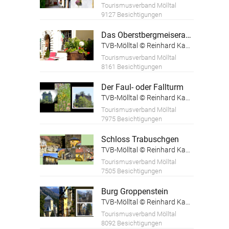
Tourismusverband Mölltal
9127 Besichtigungen
Das Oberstbergmeiseramt
TVB-Mölltal © Reinhard Kager
Tourismusverband Mölltal
8161 Besichtigungen
Der Faul- oder Fallturm
TVB-Mölltal © Reinhard Kager
Tourismusverband Mölltal
7975 Besichtigungen
Schloss Trabuschgen
TVB-Mölltal © Reinhard Kager
Tourismusverband Mölltal
7505 Besichtigungen
Burg Groppenstein
TVB-Mölltal © Reinhard Kager
Tourismusverband Mölltal
8092 Besichtigungen