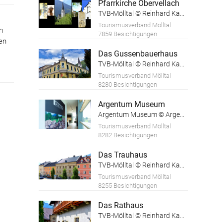
Pfarrkirche Obervellach
TVB-Mölltal © Reinhard Kager
Tourismusverband Mölltal
n
7859 Besichtigungen
en
Das Gussenbauerhaus
TVB-Mölltal © Reinhard Kager
Tourismusverband Mölltal
8280 Besichtigungen
Argentum Museum
Argentum Museum © Argentum Museum
Tourismusverband Mölltal
8282 Besichtigungen
Das Trauhaus
TVB-Mölltal © Reinhard Kager
Tourismusverband Mölltal
8255 Besichtigungen
Das Rathaus
TVB-Mölltal © Reinhard Kager