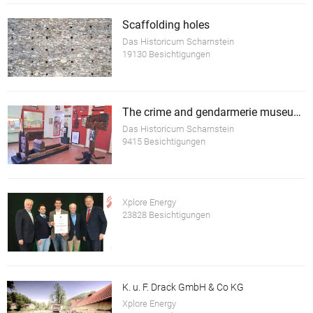
Scaffolding holes
Das Historicum Scharnstein
19130 Besichtigungen
The crime and gendarmerie museum Scharnstein
Das Historicum Scharnstein
9415 Besichtigungen
Xplore Energy
23828 Besichtigungen
K. u. F. Drack GmbH & Co KG
Xplore Energy