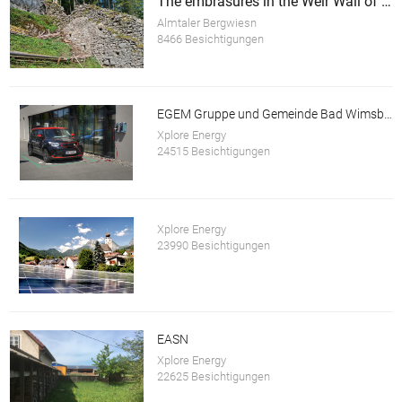
The embrasures in the Weir Wall of the Scharnstein Ruins
Almtaler Bergwiesn
8466 Besichtigungen
EGEM Gruppe und Gemeinde Bad Wimsbach-Neydharting
Xplore Energy
24515 Besichtigungen
Xplore Energy
23990 Besichtigungen
EASN
Xplore Energy
22625 Besichtigungen