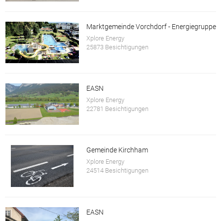
Marktgemeinde Vorchdorf - Energiegruppe
Xplore Energy
25873 Besichtigungen
EASN
Xplore Energy
22781 Besichtigungen
Gemeinde Kirchham
Xplore Energy
24514 Besichtigungen
EASN