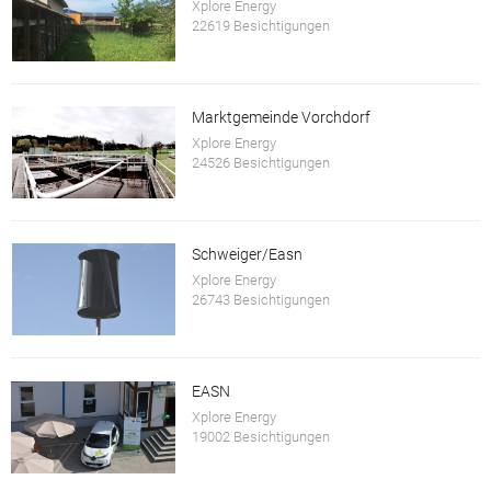
Xplore Energy
22619 Besichtigungen
Marktgemeinde Vorchdorf
Xplore Energy
24526 Besichtigungen
Schweiger/Easn
Xplore Energy
26743 Besichtigungen
EASN
Xplore Energy
19002 Besichtigungen