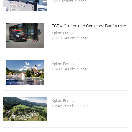
9657 Besichtigungen
EGEM Gruppe und Gemeinde Bad Wimsbach-Neydharting
Xplore Energy
24510 Besichtigungen
Xplore Energy
23984 Besichtigungen
Xplore Energy
10548 Besichtigungen