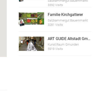
Salzkammergut Bauernmarkt
3392 Visits
Familie Kirchgatterer
Salzkammergut Bauernmarkt
3281 Visits
ART GUIDE Altstadt Gmunden
Kunst:Raum Gmunden
5919 Visits