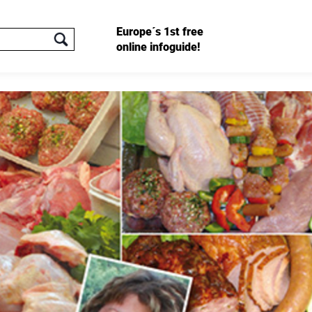
Europe´s 1st free
online infoguide!