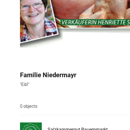
Familie Niedermayr
"Eibl"
0 objects
Salzkammergut Bauernmarkt