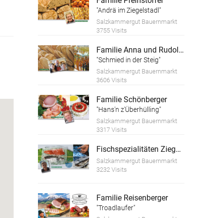
Familie Preinstorfer
"Andrä im Ziegelstadl"
Salzkammergut Bauernmarkt
3755 Visits
Familie Anna und Rudolf Reiter
"Schmied in der Steig"
Salzkammergut Bauernmarkt
3606 Visits
Familie Schönberger
"Hans'n z'Überhülling"
Salzkammergut Bauernmarkt
3317 Visits
Fischspezialitäten Ziegelbäck Andreas
Salzkammergut Bauernmarkt
3232 Visits
Familie Reisenberger
"Troadlaufer"