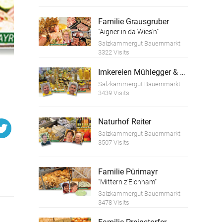
Familie Grausgruber
"Aigner in da Wies'n"
Salzkammergut Bauernmarkt
3322 Visits
Imkereien Mühlegger & Köstler
Salzkammergut Bauernmarkt
3439 Visits
Naturhof Reiter
Salzkammergut Bauernmarkt
3507 Visits
Familie Pürimayr
"Mittern z'Eichham"
Salzkammergut Bauernmarkt
3478 Visits