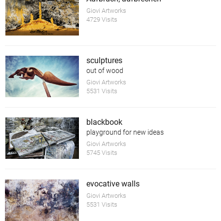
Giovi Artworks
4729 Visits
sculptures
out of wood
Giovi Artworks
5531 Visits
blackbook
playground for new ideas
Giovi Artworks
5745 Visits
evocative walls
Giovi Artworks
5531 Visits