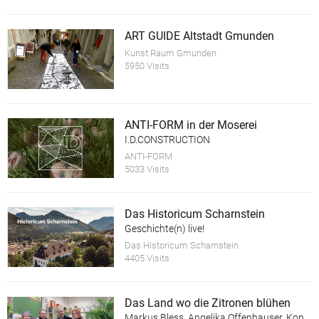
ART GUIDE Altstadt Gmunden
Kunst:Raum Gmunden
5950 Visits
ANTI-FORM in der Moserei
I.D.CONSTRUCTION
ANTI-FORM
5033 Visits
Das Historicum Scharnstein
Geschichte(n) live!
Das Historicum Scharnstein
4405 Visits
Das Land wo die Zitronen blühen
Markus Bless, Angelika Offenhauser, Konrad Wallinger, Heidi Zednik