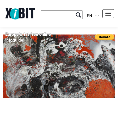
Toggl
EN
navig
Europe´s 1st free online
infoguide!