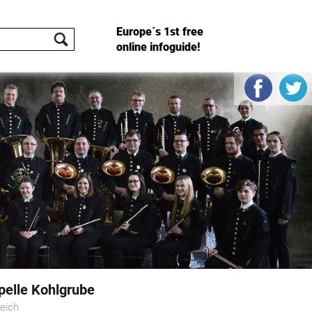
Europe´s 1st free
online infoguide!
elle Kohlgrube
reich