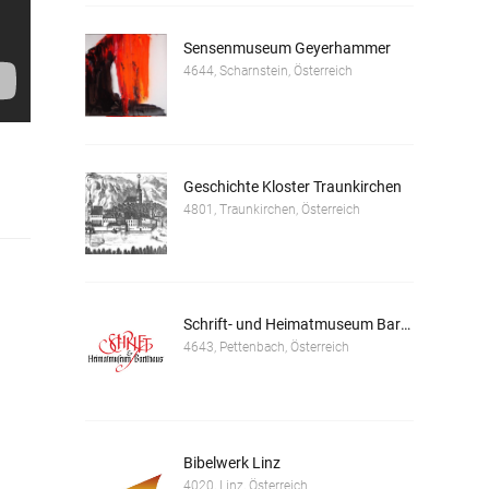
Sensenmuseum Geyerhammer
4644, Scharnstein, Österreich
Geschichte Kloster Traunkirchen
4801, Traunkirchen, Österreich
Schrift- und Heimatmuseum Bartlhaus
4643, Pettenbach, Österreich
Bibelwerk Linz
4020, Linz, Österreich