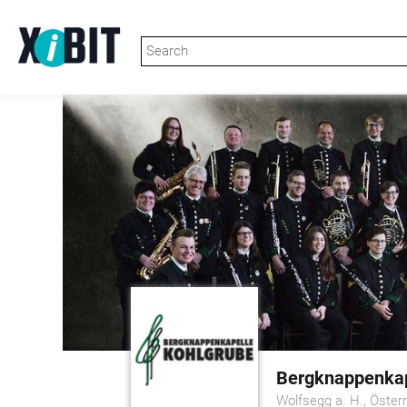
Bergknappenkap
Wolfsegg a. H., Öster