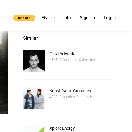
EN
Info
Sign Up
Log In
Similar
Giovi Artworks
4645, Grünau i. A., Österreich
Kunst:Raum Gmunden
4810, Gmunden, Österreich
Xplore Energy