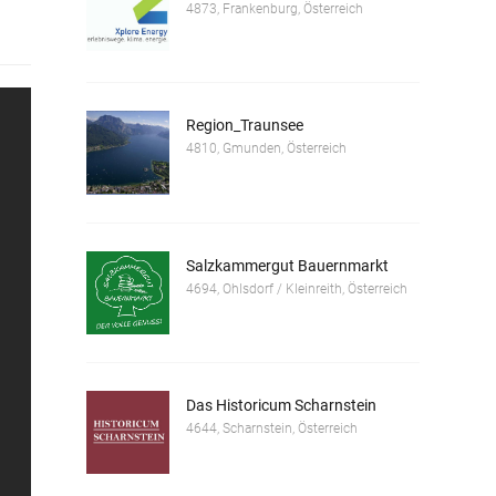
4873, Frankenburg, Österreich
Region_Traunsee
4810, Gmunden, Österreich
Salzkammergut Bauernmarkt
4694, Ohlsdorf / Kleinreith, Österreich
Das Historicum Scharnstein
4644, Scharnstein, Österreich