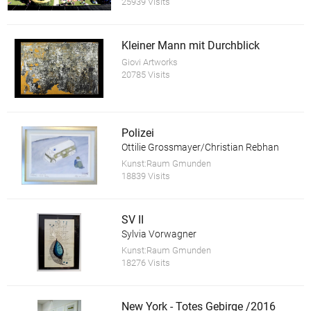
25939 Visits
Kleiner Mann mit Durchblick
Giovi Artworks
20785 Visits
Polizei
Ottilie Grossmayer/Christian Rebhan
Kunst:Raum Gmunden
18839 Visits
SV II
Sylvia Vorwagner
Kunst:Raum Gmunden
18276 Visits
New York - Totes Gebirge /2016