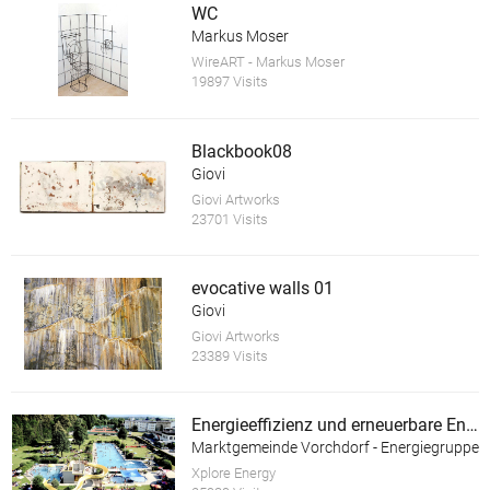
WC
Markus Moser
WireART - Markus Moser
19897 Visits
Blackbook08
Giovi
Giovi Artworks
23701 Visits
evocative walls 01
Giovi
Giovi Artworks
23389 Visits
Energieeffizienz und erneuerbare Energie im Almtalbad Vorchdorf
Marktgemeinde Vorchdorf - Energiegruppe
Xplore Energy