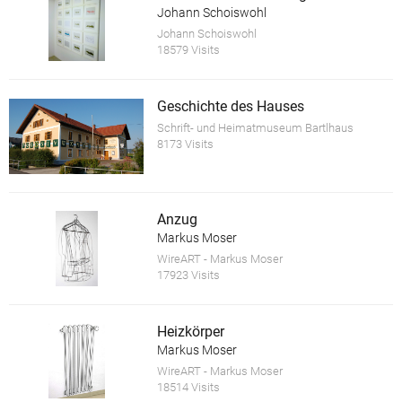
Johann Schoiswohl
Johann Schoiswohl
18579 Visits
Geschichte des Hauses
Schrift- und Heimatmuseum Bartlhaus
8173 Visits
Anzug
Markus Moser
WireART - Markus Moser
17923 Visits
Heizkörper
Markus Moser
WireART - Markus Moser
18514 Visits