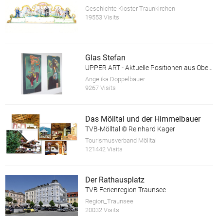
Geschichte Kloster Traunkirchen
19553 Visits
Glas Stefan
UPPER ART - Aktuelle Positionen aus Oberösterreich. Ausstellung in der Galerie im Granitmuseum Schärding
Angelika Doppelbauer
9267 Visits
Das Mölltal und der Himmelbauer
TVB-Mölltal © Reinhard Kager
Tourismusverband Mölltal
121442 Visits
Der Rathausplatz
TVB Ferienregion Traunsee
Region_Traunsee
20032 Visits