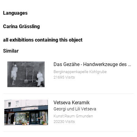
Languages
Carina Grässling
all exhibitions containing this object
Similar
Das Gezähe - Handwerkzeuge des Bergmannes
Bergknappenkapelle Kohlgrube
21695 Visits
Vetseva Keramik
Georgi und Lili Vetseva
Kunst:Raum Gmunden
20230 Visits