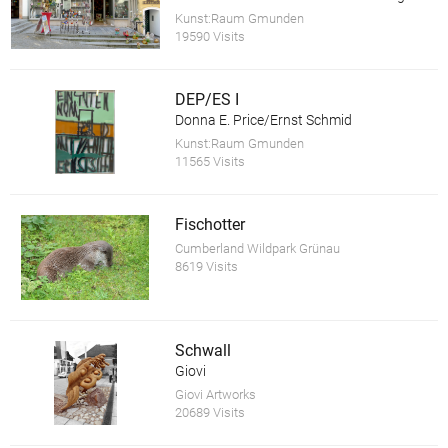
Kunst:Raum Gmunden
19590 Visits
DEP/ES I
Donna E. Price/Ernst Schmid
Kunst:Raum Gmunden
11565 Visits
Fischotter
Cumberland Wildpark Grünau
8619 Visits
Schwall
Giovi
Giovi Artworks
20689 Visits