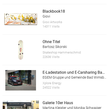
Blackbook18
Giovi
Giovi Artworks
14311 Visits
Ohne Titel
Bartosz Sikorski
Skateshop Hammerschmid
22636 Visits
E-Ladestation und E-Carsharing Bad Wimsbach-Neydharting
EGEM Gruppe und Gemeinde Bad Wimsbach-Neydharting
Xplore Energy
24522 Visits
Galerie 10er Haus
Martina Kleister und Monika Schwaiger