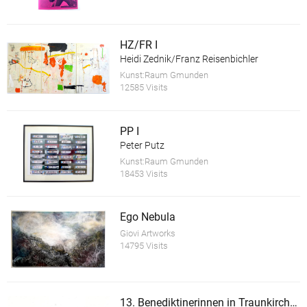
HZ/FR I
Heidi Zednik/Franz Reisenbichler
Kunst:Raum Gmunden
12585 Visits
PP I
Peter Putz
Kunst:Raum Gmunden
18453 Visits
Ego Nebula
Giovi Artworks
14795 Visits
13. Benediktinerinnen in Traunkirchen