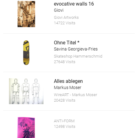
evocative walls 16
Giovi
Giovi Artworks
14722 Visits
Ohne Titel *
Savina Georgieva-Fries
Skateshop Hammerschmid
27648 Visits
Alles ablegen
Markus Moser
WireART - Markus Moser
20428 Visits
ANTI-FORM
12498 Visits