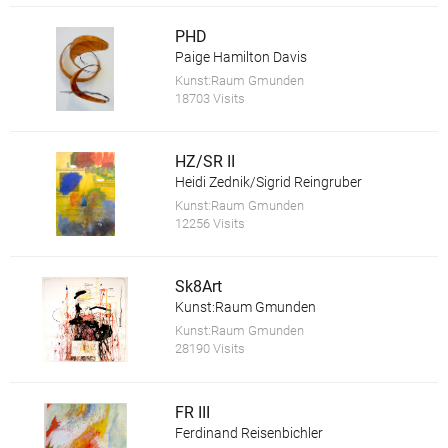
PHD
Paige Hamilton Davis
Kunst:Raum Gmunden
18703 Visits
HZ/SR II
Heidi Zednik/Sigrid Reingruber
Kunst:Raum Gmunden
12256 Visits
Sk8Art
Kunst:Raum Gmunden
Kunst:Raum Gmunden
28190 Visits
FR III
Ferdinand Reisenbichler