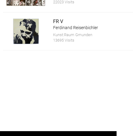
22023 Visits
FR V
Ferdinand Reisenbichler
Kunst:Raum Gmunden
13695 Visits