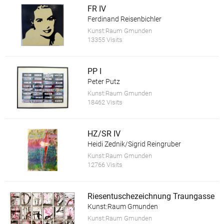
FR IV
Ferdinand Reisenbichler
Kunst:Raum Gmunden
13355 Visits
PP I
Peter Putz
Kunst:Raum Gmunden
18462 Visits
HZ/SR IV
Heidi Zednik/Sigrid Reingruber
Kunst:Raum Gmunden
12766 Visits
Riesentuschezeichnung Traungasse
Kunst:Raum Gmunden
Kunst:Raum Gmunden