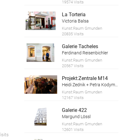
19574 Visits
La Torteria
Victoria Balsa
Kunst:Raum Gmunden
20835 Visits
Galerie Tacheles
Ferdinand Reisenbichler
Kunst:Raum Gmunden
20567 Visits
Projekt:Zentrale M14
Heidi Zednik + Petra Kodym, Kunstforum Salzkammergut
Kunst:Raum Gmunden
12167 Visits
Galerie 422
Margund Lössl
Kunst:Raum Gmunden
12601 Visits
isits