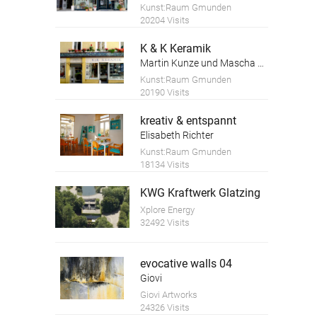
Kunst:Raum Gmunden
20204 Visits
K & K Keramik
Martin Kunze und Mascha Kosareva
Kunst:Raum Gmunden
20190 Visits
kreativ & entspannt
Elisabeth Richter
Kunst:Raum Gmunden
18134 Visits
KWG Kraftwerk Glatzing
Xplore Energy
32492 Visits
evocative walls 04
Giovi
Giovi Artworks
24326 Visits