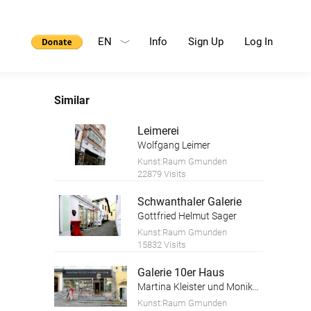
EN
Info
Sign Up
Log In
Similar
Leimerei
Wolfgang Leimer
Kunst:Raum Gmunden
22879 Visits
Schwanthaler Galerie
Gottfried Helmut Sager
Kunst:Raum Gmunden
15832 Visits
Galerie 10er Haus
Martina Kleister und Monika Schwaiger
Kunst:Raum Gmunden