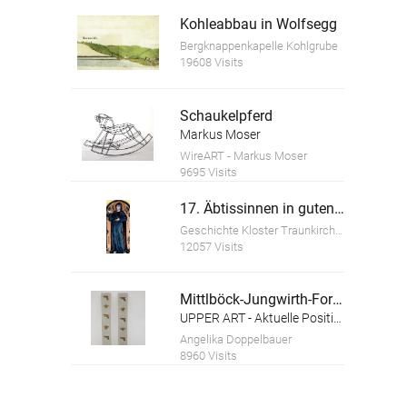
Kohleabbau in Wolfsegg
Bergknappenkapelle Kohlgrube
19608 Visits
Schaukelpferd
Markus Moser
WireART - Markus Moser
9695 Visits
17. Äbtissinnen in guten und schlechten Zeiten
Geschichte Kloster Traunkirchen
12057 Visits
Mittlböck-Jungwirth-Forhinger Stefan
UPPER ART - Aktuelle Positionen aus Oberösterreich. Ausstellung in der Galerie im Granitmuseum Schärding
Angelika Doppelbauer
8960 Visits