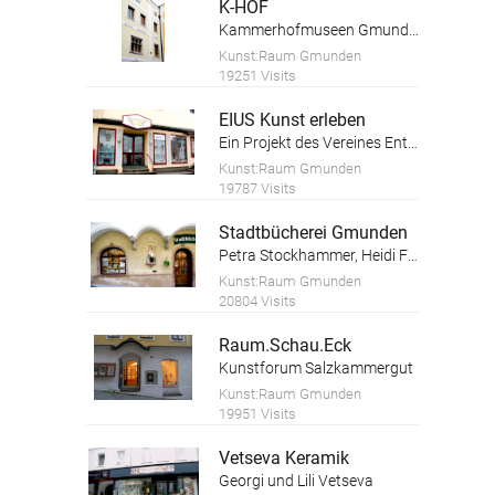
K-HOF
Kammerhofmuseen Gmunden
Kunst:Raum Gmunden
19251 Visits
EIUS Kunst erleben
Ein Projekt des Vereines Entfaltungswerkstatt
Kunst:Raum Gmunden
19787 Visits
Stadtbücherei Gmunden
Petra Stockhammer, Heidi Forstinger
Kunst:Raum Gmunden
20804 Visits
Raum.Schau.Eck
Kunstforum Salzkammergut
Kunst:Raum Gmunden
19951 Visits
Vetseva Keramik
Georgi und Lili Vetseva