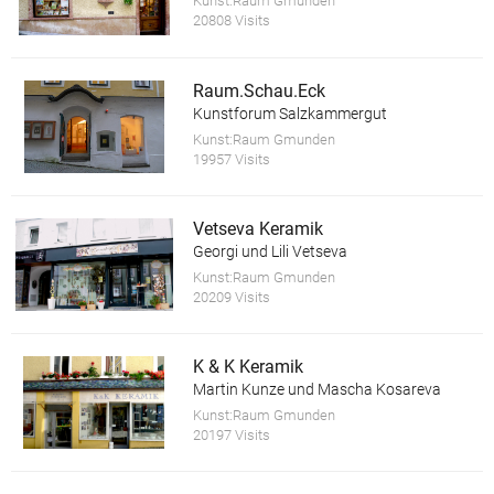
Kunst:Raum Gmunden
20808 Visits
Raum.Schau.Eck
Kunstforum Salzkammergut
Kunst:Raum Gmunden
19957 Visits
Vetseva Keramik
Georgi und Lili Vetseva
Kunst:Raum Gmunden
20209 Visits
K & K Keramik
Martin Kunze und Mascha Kosareva
Kunst:Raum Gmunden
20197 Visits