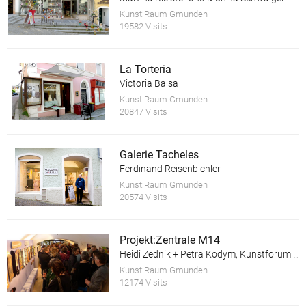
Kunst:Raum Gmunden
19582 Visits
La Torteria
Victoria Balsa
Kunst:Raum Gmunden
20847 Visits
Galerie Tacheles
Ferdinand Reisenbichler
Kunst:Raum Gmunden
20574 Visits
Projekt:Zentrale M14
Heidi Zednik + Petra Kodym, Kunstforum Salzkammergut
Kunst:Raum Gmunden
12174 Visits