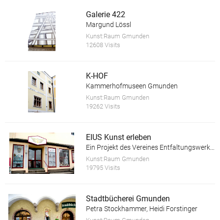
Galerie 422
Margund Lössl
Kunst:Raum Gmunden
12608 Visits
K-HOF
Kammerhofmuseen Gmunden
Kunst:Raum Gmunden
19262 Visits
EIUS Kunst erleben
Ein Projekt des Vereines Entfaltungswerkstatt
Kunst:Raum Gmunden
19795 Visits
Stadtbücherei Gmunden
Petra Stockhammer, Heidi Forstinger