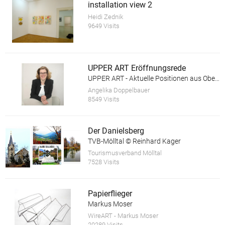
installation view 2
Heidi Zednik
9649 Visits
UPPER ART Eröffnungsrede
UPPER ART - Aktuelle Positionen aus Oberösterreich. Ausstellung in der Galerie im Granitmuseum Schärding
Angelika Doppelbauer
8549 Visits
Der Danielsberg
TVB-Mölltal © Reinhard Kager
Tourismusverband Mölltal
7528 Visits
Papierflieger
Markus Moser
WireART - Markus Moser
20289 Visits