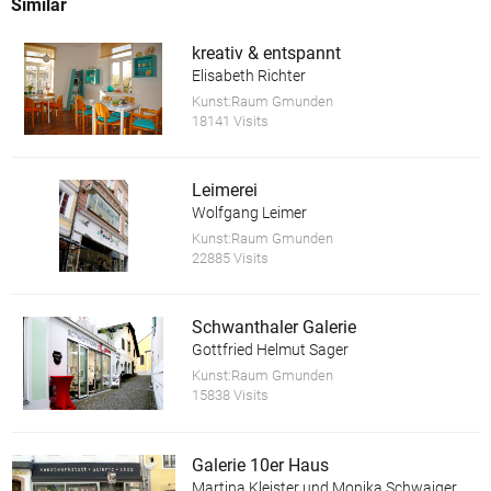
Similar
kreativ & entspannt
Elisabeth Richter
Kunst:Raum Gmunden
18141 Visits
Leimerei
Wolfgang Leimer
Kunst:Raum Gmunden
22885 Visits
Schwanthaler Galerie
Gottfried Helmut Sager
Kunst:Raum Gmunden
15838 Visits
Galerie 10er Haus
Martina Kleister und Monika Schwaiger