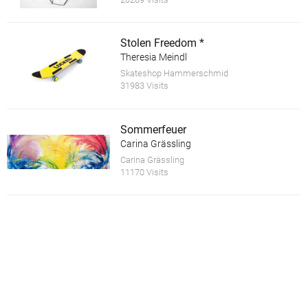
Stolen Freedom *
Theresia Meindl
Skateshop Hammerschmid
31983 Visits
Sommerfeuer
Carina Grässling
Carina Grässling
11170 Visits