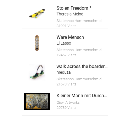
Stolen Freedom *
Theresia Meindl
Skateshop Hammerschmid
31991 Visits
Ware Mensch
El Lasso
Skateshop Hammerschmid
12467 Visits
walk across the boarderline - go crazy *
meduza
Skateshop Hammerschmid
21673 Visits
Kleiner Mann mit Durchblick
Giovi Artworks
20739 Visits