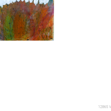
12865 V