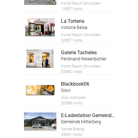
Kunst:Raum Gmunden
19587 Visits
La Torteria
Victoria Balsa
Kunst:Raum Gmunden
20857 Visits
Galerie Tacheles
Ferdinand Reisenbichler
Kunst:Raum Gmunden
20592 Visits
Blackbook06
Giovi
Giovi Artworks
20389 Visits
E-Ladestation Gemeinde Mitterberg St.Martin
Gemeinde Mitterberg
Xplore Energy
23541 Visits