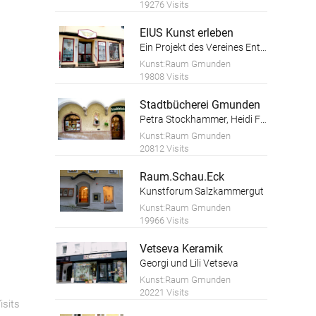
19276 Visits
EIUS Kunst erleben
Ein Projekt des Vereines Entfaltungswerkstatt
Kunst:Raum Gmunden
19808 Visits
Stadtbücherei Gmunden
Petra Stockhammer, Heidi Forstinger
Kunst:Raum Gmunden
20812 Visits
Raum.Schau.Eck
Kunstforum Salzkammergut
Kunst:Raum Gmunden
19966 Visits
Vetseva Keramik
Georgi und Lili Vetseva
Kunst:Raum Gmunden
20221 Visits
isits