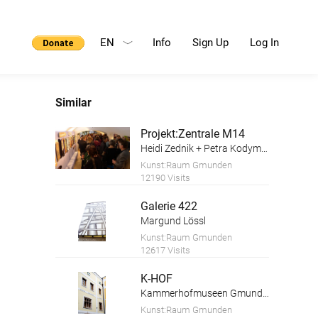
EN
Info
Sign Up
Log In
Similar
Projekt:Zentrale M14
Heidi Zednik + Petra Kodym, Kunstforum Salzkammergut
Kunst:Raum Gmunden
12190 Visits
Galerie 422
Margund Lössl
Kunst:Raum Gmunden
12617 Visits
K-HOF
Kammerhofmuseen Gmunden
Kunst:Raum Gmunden