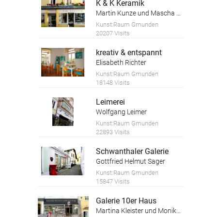
K & K Keramik
Martin Kunze und Mascha Kosareva
Kunst:Raum Gmunden
20207 Visits
kreativ & entspannt
Elisabeth Richter
Kunst:Raum Gmunden
18148 Visits
Leimerei
Wolfgang Leimer
Kunst:Raum Gmunden
22893 Visits
Schwanthaler Galerie
Gottfried Helmut Sager
Kunst:Raum Gmunden
15847 Visits
Galerie 10er Haus
Martina Kleister und Monika Schwaiger