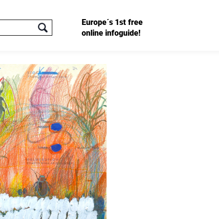
Europe´s 1st free
online infoguide!