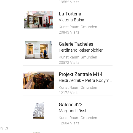
19582 Visits
La Torteria
Victoria Balsa
Kunst:Raum Gmunden
20843 Visits
Galerie Tacheles
Ferdinand Reisenbichler
Kunst:Raum Gmunden
20572 Visits
Projekt:Zentrale M14
Heidi Zednik + Petra Kodym, Kunstforum Salzkammergut
Kunst:Raum Gmunden
12172 Visits
Galerie 422
Margund Lössl
Kunst:Raum Gmunden
12604 Visits
isits