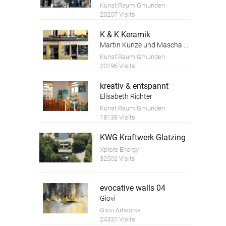
Kunst:Raum Gmunden
20207 Visits
K & K Keramik
Martin Kunze und Mascha Kosareva
Kunst:Raum Gmunden
20196 Visits
kreativ & entspannt
Elisabeth Richter
Kunst:Raum Gmunden
18139 Visits
KWG Kraftwerk Glatzing
Xplore Energy
32502 Visits
evocative walls 04
Giovi
Giovi Artworks
24337 Visits