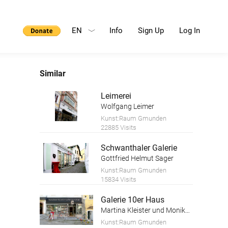
EN
Info
Sign Up
Log In
Similar
Leimerei
Wolfgang Leimer
Kunst:Raum Gmunden
22885 Visits
Schwanthaler Galerie
Gottfried Helmut Sager
Kunst:Raum Gmunden
15834 Visits
Galerie 10er Haus
Martina Kleister und Monika Schwaiger
Kunst:Raum Gmunden