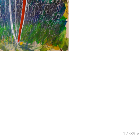
12739 V