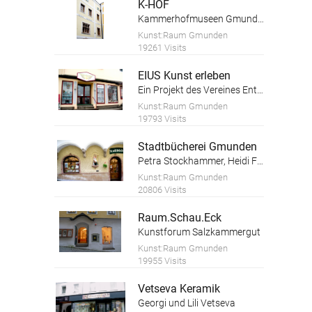
K-HOF
Kammerhofmuseen Gmunden
Kunst:Raum Gmunden
19261 Visits
EIUS Kunst erleben
Ein Projekt des Vereines Entfaltungswerkstatt
Kunst:Raum Gmunden
19793 Visits
Stadtbücherei Gmunden
Petra Stockhammer, Heidi Forstinger
Kunst:Raum Gmunden
20806 Visits
Raum.Schau.Eck
Kunstforum Salzkammergut
Kunst:Raum Gmunden
19955 Visits
Vetseva Keramik
Georgi und Lili Vetseva