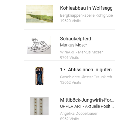
Kohleabbau in Wolfsegg
Bergknappenkapelle Kohlgrube
19620 Visits
Schaukelpferd
Markus Moser
WireART - Markus Moser
9701 Visits
17. Äbtissinnen in guten und schlechten Zeiten
Geschichte Kloster Traunkirchen
12062 Visits
Mittlböck-Jungwirth-Forhinger Stefan
UPPER ART - Aktuelle Positionen aus Oberösterreich. Ausstellung in der Galerie im Granitmuseum Schärding
Angelika Doppelbauer
8962 Visits