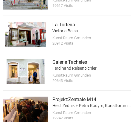
Kunst:Raum Gmunden
19617 Visits
La Torteria
Victoria Balsa
Kunst:Raum Gmunden
20912 Visits
Galerie Tacheles
Ferdinand Reisenbichler
Kunst:Raum Gmunden
20643 Visits
Projekt:Zentrale M14
Heidi Zednik + Petra Kodym, Kunstforum Salzkammergut
Kunst:Raum Gmunden
12242 Visits