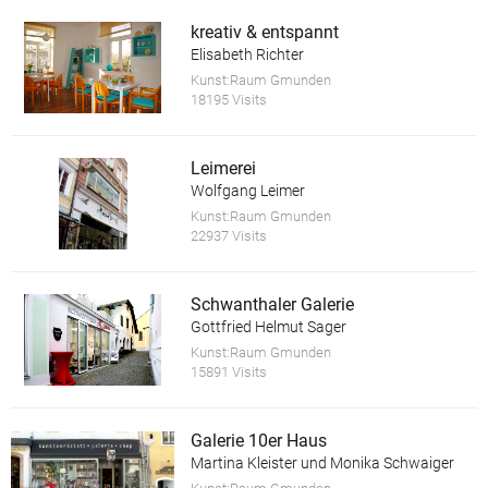
kreativ & entspannt
Elisabeth Richter
Kunst:Raum Gmunden
18195 Visits
Leimerei
Wolfgang Leimer
Kunst:Raum Gmunden
22937 Visits
Schwanthaler Galerie
Gottfried Helmut Sager
Kunst:Raum Gmunden
15891 Visits
Galerie 10er Haus
Martina Kleister und Monika Schwaiger