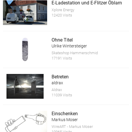
E-Ladestation und E-Flitzer Öblarn
Xplore Energy
12420 Visits
Ohne Titel
Ulrike Wintersteiger
Skateshop Hammerschmid
17191 Visits
Betreten
aldrax
Aldrax
11039 Visits
Einschenken
Markus Moser
WireART - Markus Moser
10965 Visits