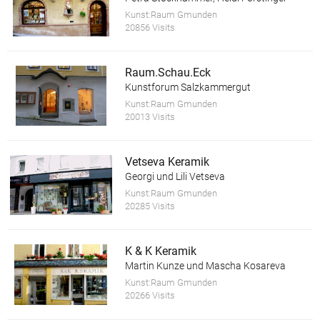
Kunst:Raum Gmunden
20856 Visits
Raum.Schau.Eck
Kunstforum Salzkammergut
Kunst:Raum Gmunden
20013 Visits
Vetseva Keramik
Georgi und Lili Vetseva
Kunst:Raum Gmunden
20285 Visits
K & K Keramik
Martin Kunze und Mascha Kosareva
Kunst:Raum Gmunden
20266 Visits