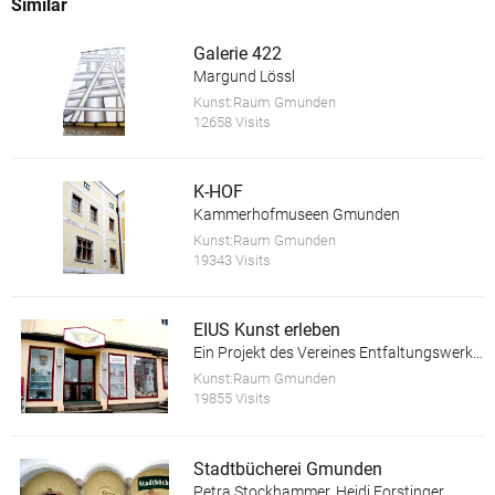
Similar
Galerie 422
Margund Lössl
Kunst:Raum Gmunden
12658 Visits
K-HOF
Kammerhofmuseen Gmunden
Kunst:Raum Gmunden
19343 Visits
EIUS Kunst erleben
Ein Projekt des Vereines Entfaltungswerkstatt
Kunst:Raum Gmunden
19855 Visits
Stadtbücherei Gmunden
Petra Stockhammer, Heidi Forstinger