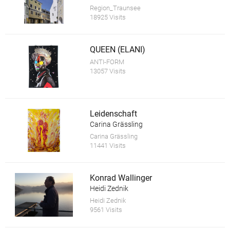
Region_Traunsee
18925 Visits
QUEEN (ELANI)
ANTI-FORM
13057 Visits
Leidenschaft
Carina Grässling
Carina Grässling
11441 Visits
Konrad Wallinger
Heidi Zednik
Heidi Zednik
9561 Visits