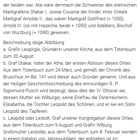
der beiden war. Ata wäre demnach die Schwester des steirischen
Markgrafens Otakar I., sowie Cousine der Kinder ihres Onkels
Markgraf Arnolds II., das wären Markgraf Gottfried (+ 1050),
Arnold III. (oo mit Hazecha, beide + 1050) und Adalbero, Bischof
von Würzburg (+ 1090) gewesen.
Beschreibung obige Abbildung:
a. Gräfin Leopirgis, Gründerin unserer Kirche, aus dem Totenbuch
zum 20.August
b. Graf Otakar, Vater der Atha, der ersten Äbtissin dieses Ortes.
Aus dem Totenbuch zum 24.März, und gemäß der Chronik des
Bruschius im Bd. 141 wird dieser auch Gründer genannt. Und aus
der heiligen Geschichtsschreibung des ehrwürdigen R. P.
Sigismund Pusch wird bezeugt, dass dies der IV. Ottocar sei,
dessen Mutter sei Wilburgis, seine Ehefrau die Österreicherin
Elisabetha, die Tochter Leopold des Schönen, und er sei ein Sohn
Leopold des Tapferen.
c. Leopold oder Leotolt, Graf unserer Kongregation dieses Ortes,
aus dem Totenbuch zum 9.August und Gräfin Wilburg,
Großmutter Leotolds, aus dem Totenbuch zum 8. Februar werden
in einem Katalog von Jahresjubiläen, der enthalten ist im