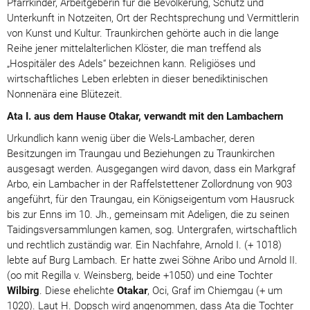
Pfarrkinder, Arbeitgeberin für die Bevölkerung, Schutz und
Unterkunft in Notzeiten, Ort der Rechtsprechung und Vermittlerin
von Kunst und Kultur. Traunkirchen gehörte auch in die lange
Reihe jener mittelalterlichen Klöster, die man treffend als
„Hospitäler des Adels“ bezeichnen kann. Religiöses und
wirtschaftliches Leben erlebten in dieser benediktinischen
Nonnenära eine Blütezeit.
Ata I. aus dem Hause Otakar, verwandt mit den Lambachern
Urkundlich kann wenig über die Wels-Lambacher, deren
Besitzungen im Traungau und Beziehungen zu Traunkirchen
ausgesagt werden. Ausgegangen wird davon, dass ein Markgraf
Arbo, ein Lambacher in der Raffelstettener Zollordnung von 903
angeführt, für den Traungau, ein Königseigentum vom Hausruck
bis zur Enns im 10. Jh., gemeinsam mit Adeligen, die zu seinen
Taidingsversammlungen kamen, sog. Untergrafen, wirtschaftlich
und rechtlich zuständig war. Ein Nachfahre, Arnold I. (+ 1018)
lebte auf Burg Lambach. Er hatte zwei Söhne Aribo und Arnold II.
(oo mit Regilla v. Weinsberg, beide +1050) und eine Tochter
Wilbirg
. Diese ehelichte
Otakar
, Oci, Graf im Chiemgau (+ um
1020). Laut H. Dopsch wird angenommen, dass Ata die Tochter