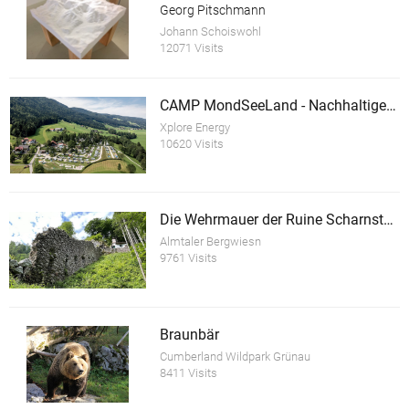
Georg Pitschmann
Johann Schoiswohl
12071 Visits
CAMP MondSeeLand - Nachhaltiger Tourismusbetrieb
Xplore Energy
10620 Visits
Die Wehrmauer der Ruine Scharnstein
Almtaler Bergwiesn
9761 Visits
Braunbär
Cumberland Wildpark Grünau
8411 Visits