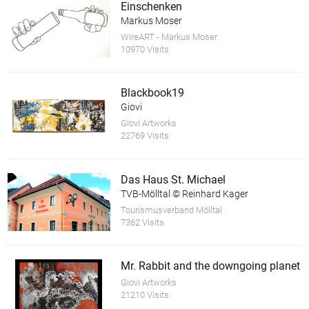
Einschenken
Markus Moser
WireART - Markus Moser
10970 Visits
Blackbook19
Giovi
Giovi Artworks
22769 Visits
Das Haus St. Michael
TVB-Mölltal © Reinhard Kager
Tourismusverband Mölltal
7362 Visits
Mr. Rabbit and the downgoing planet
Giovi Artworks
21210 Visits