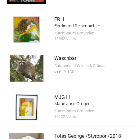
FR II
Ferdinand Reisenbichler
Kunst:Raum Gmunden
12342 Visits
Waschbär
Cumberland Wildpark Grünau
8991 Visits
MJG III
Marie José Gröger
Kunst:Raum Gmunden
19122 Visits
Totes Gebirge /Styropor /2018