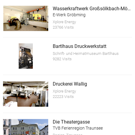
Wasserkraftwerk Großsölkbach-Mössna mit E-Ladestation
E-Werk Gröbming
Xplore Energy
23766 Visits
Bartlhaus Druckwerkstatt
Schrift- und Heimatmuseum Bartlhaus
9282 Visits
Druckerei Wallig
Xplore Energy
22223 Visits
Die Theatergasse
TVB Ferienregion Traunsee