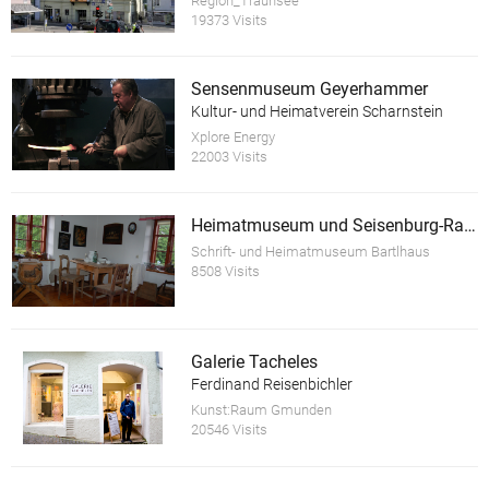
Region_Traunsee
19373 Visits
Sensenmuseum Geyerhammer
Kultur- und Heimatverein Scharnstein
Xplore Energy
22003 Visits
Heimatmuseum und Seisenburg-Raum
Schrift- und Heimatmuseum Bartlhaus
8508 Visits
Galerie Tacheles
Ferdinand Reisenbichler
Kunst:Raum Gmunden
20546 Visits