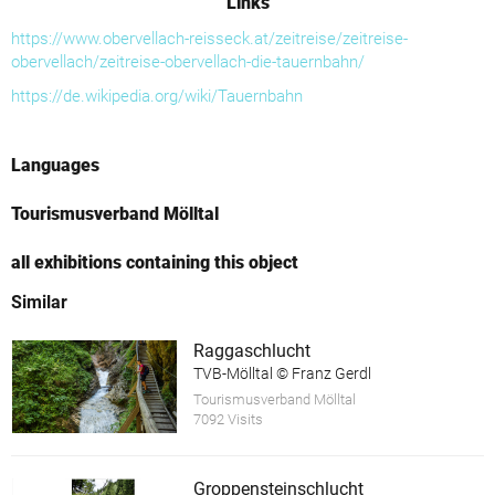
Links
https://www.obervellach-reisseck.at/zeitreise/zeitreise-
obervellach/zeitreise-obervellach-die-tauernbahn/
https://de.wikipedia.org/wiki/Tauernbahn
Languages
Tourismusverband Mölltal
all exhibitions containing this object
Similar
Raggaschlucht
TVB-Mölltal © Franz Gerdl
Tourismusverband Mölltal
7092 Visits
Groppensteinschlucht