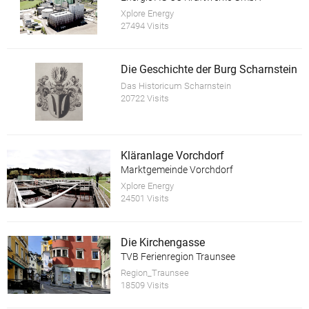
Xplore Energy
27494 Visits
Die Geschichte der Burg Scharnstein
Das Historicum Scharnstein
20722 Visits
Kläranlage Vorchdorf
Marktgemeinde Vorchdorf
Xplore Energy
24501 Visits
Die Kirchengasse
TVB Ferienregion Traunsee
Region_Traunsee
18509 Visits