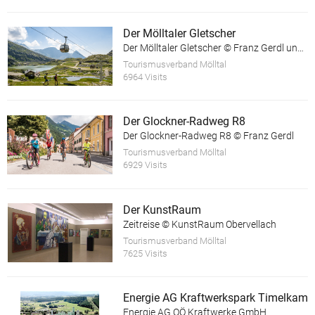
Der Mölltaler Gletscher
Der Mölltaler Gletscher © Franz Gerdl und © Andi Frank
Tourismusverband Mölltal
6964 Visits
Der Glockner-Radweg R8
Der Glockner-Radweg R8 © Franz Gerdl
Tourismusverband Mölltal
6929 Visits
Der KunstRaum
Zeitreise © KunstRaum Obervellach
Tourismusverband Mölltal
7625 Visits
Energie AG Kraftwerkspark Timelkam
Energie AG OÖ Kraftwerke GmbH