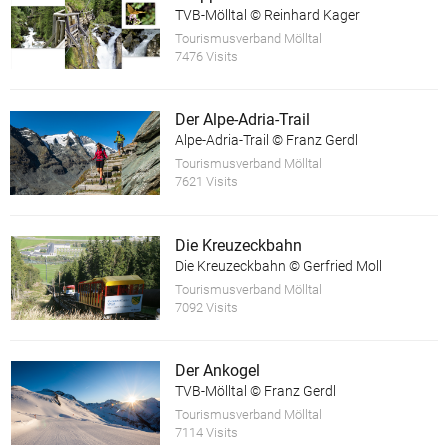
TVB-Mölltal © Reinhard Kager
Tourismusverband Mölltal
7476 Visits
Der Alpe-Adria-Trail
Alpe-Adria-Trail © Franz Gerdl
Tourismusverband Mölltal
7621 Visits
Die Kreuzeckbahn
Die Kreuzeckbahn © Gerfried Moll
Tourismusverband Mölltal
7092 Visits
Der Ankogel
TVB-Mölltal © Franz Gerdl
Tourismusverband Mölltal
7114 Visits