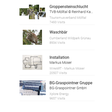
Groppensteinschlucht
TVB-Mölltal © Reinhard Kager
Tourismusverband Mölltal
7493 Visits
Waschbär
Cumberland Wildpark Grünau
8934 Visits
Installation
Markus Moser
WireART - Markus Moser
20507 Visits
BG-Graspointner Gruppe
BG-Graspointner GmbH
Xplore Energy
9657 Visits