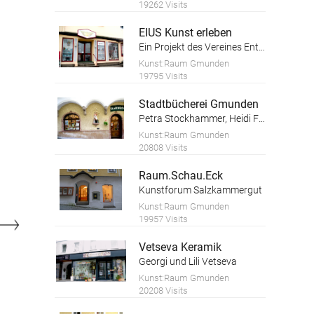
19262 Visits
EIUS Kunst erleben
Ein Projekt des Vereines Entfaltungswerkstatt
Kunst:Raum Gmunden
19795 Visits
Stadtbücherei Gmunden
Petra Stockhammer, Heidi Forstinger
Kunst:Raum Gmunden
20808 Visits
Raum.Schau.Eck
Kunstforum Salzkammergut
Kunst:Raum Gmunden
19957 Visits
Vetseva Keramik
Georgi und Lili Vetseva
Kunst:Raum Gmunden
20208 Visits