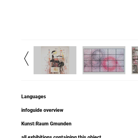
Languages
infoguide overview
Kunst:Raum Gmunden
all exhibitions containing this object