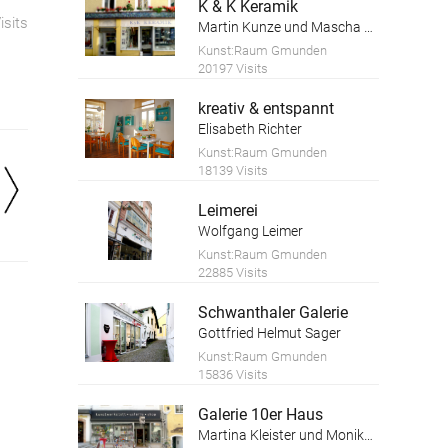
K & K Keramik
isits
Martin Kunze und Mascha Kosareva
Kunst:Raum Gmunden
20197 Visits
kreativ & entspannt
Elisabeth Richter
Kunst:Raum Gmunden
18139 Visits
Leimerei
Wolfgang Leimer
Kunst:Raum Gmunden
22885 Visits
Schwanthaler Galerie
Gottfried Helmut Sager
Kunst:Raum Gmunden
15836 Visits
Galerie 10er Haus
Martina Kleister und Monika Schwaiger