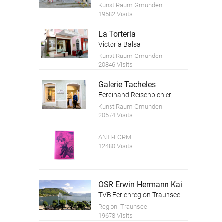
Kunst:Raum Gmunden
19582 Visits
La Torteria
Victoria Balsa
Kunst:Raum Gmunden
20846 Visits
Galerie Tacheles
Ferdinand Reisenbichler
Kunst:Raum Gmunden
20574 Visits
ANTI-FORM
12480 Visits
OSR Erwin Hermann Kai
TVB Ferienregion Traunsee
Region_Traunsee
19678 Visits