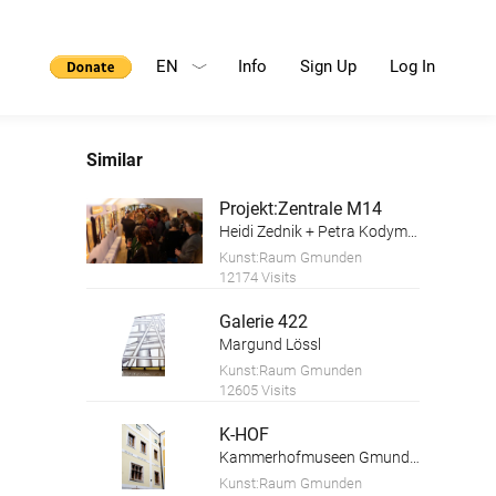
EN
Info
Sign Up
Log In
Similar
Projekt:Zentrale M14
Heidi Zednik + Petra Kodym, Kunstforum Salzkammergut
Kunst:Raum Gmunden
12174 Visits
Galerie 422
Margund Lössl
Kunst:Raum Gmunden
12605 Visits
K-HOF
Kammerhofmuseen Gmunden
Kunst:Raum Gmunden