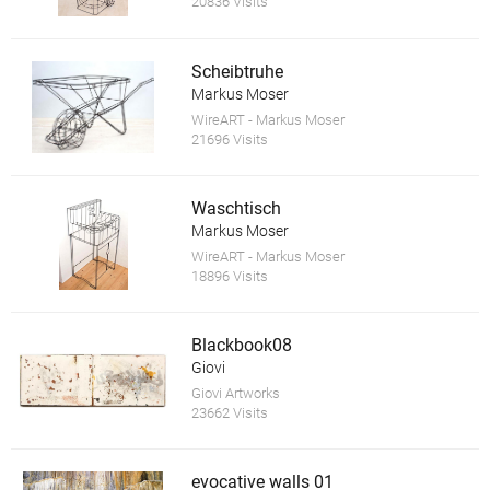
20836 Visits
Scheibtruhe
Markus Moser
WireART - Markus Moser
21696 Visits
Waschtisch
Markus Moser
WireART - Markus Moser
18896 Visits
Blackbook08
Giovi
Giovi Artworks
23662 Visits
evocative walls 01