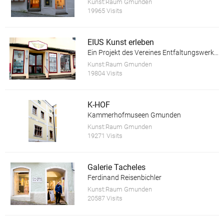
Kunst:Raum Gmunden
19965 Visits
EIUS Kunst erleben
Ein Projekt des Vereines Entfaltungswerkstatt
Kunst:Raum Gmunden
19804 Visits
K-HOF
Kammerhofmuseen Gmunden
Kunst:Raum Gmunden
19271 Visits
Galerie Tacheles
Ferdinand Reisenbichler
Kunst:Raum Gmunden
20587 Visits