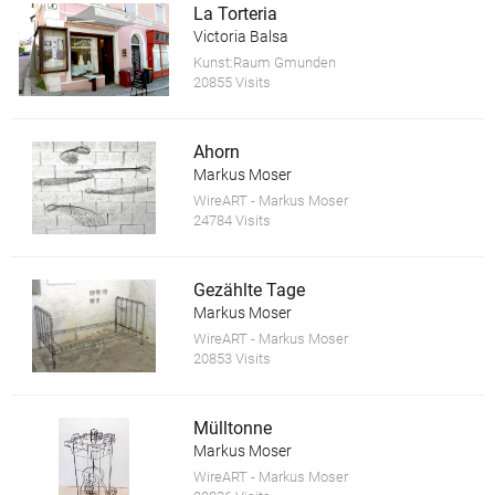
La Torteria
Victoria Balsa
Kunst:Raum Gmunden
20855 Visits
Ahorn
Markus Moser
WireART - Markus Moser
24784 Visits
Gezählte Tage
Markus Moser
WireART - Markus Moser
20853 Visits
Mülltonne
Markus Moser
WireART - Markus Moser