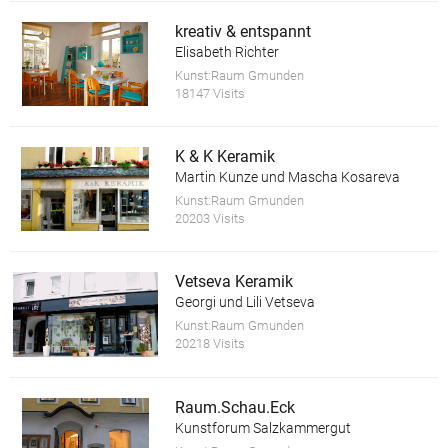
kreativ & entspannt
Elisabeth Richter
Kunst:Raum Gmunden
18147 Visits
K & K Keramik
Martin Kunze und Mascha Kosareva
Kunst:Raum Gmunden
20203 Visits
Vetseva Keramik
Georgi und Lili Vetseva
Kunst:Raum Gmunden
20218 Visits
Raum.Schau.Eck
Kunstforum Salzkammergut