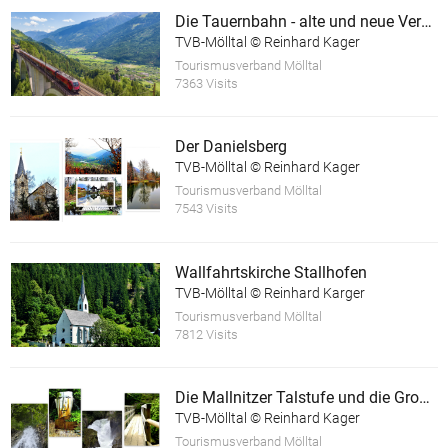
Die Tauernbahn - alte und neue Verkehrswege
TVB-Mölltal © Reinhard Kager
Tourismusverband Mölltal
7363 Visits
Der Danielsberg
TVB-Mölltal © Reinhard Kager
Tourismusverband Mölltal
7543 Visits
Wallfahrtskirche Stallhofen
TVB-Mölltal © Reinhard Karger
Tourismusverband Mölltal
7812 Visits
Die Mallnitzer Talstufe und die Groppensteinschlucht
TVB-Mölltal © Reinhard Kager
Tourismusverband Mölltal