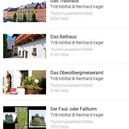
Das Trauhaus
TVB-Mölltal © Reinhard Kager
Tourismusverband Mölltal
8259 Visits
Das Rathaus
TVB-Mölltal © Reinhard Kager
Tourismusverband Mölltal
9130 Visits
Das Oberstbergmeiseramt
TVB-Mölltal © Reinhard Kager
Tourismusverband Mölltal
8168 Visits
Der Faul- oder Fallturm
TVB-Mölltal © Reinhard Kager
Tourismusverband Mölltal
7979 Visits