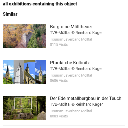
all exhibitions containing this object
Similar
Burgruine Mölltheuer
TVB-Mölltal © Reinhard Kager
Tourismusverband Mölltal
8115 Visits
Pfarrkirche Kolbnitz
TVB-Mölltal © Reinhard Kager
Tourismusverband Mölltal
8686 Visits
Der Edelmetallbergbau in der Teuchl
TVB-Mölltal © Reinhard Kager
Tourismusverband Mölltal
8083 Visits