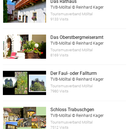
Das Rathaus
TVB-Mölltal © Reinhard Kager
Tourismusverband Mölltal
9133 Visits
Das Oberstbergmeiseramt
TVB-Mölltal © Reinhard Kager
Tourismusverband Mölltal
8169 Visits
Der Faul- oder Fallturm
TVB-Mölltal © Reinhard Kager
Tourismusverband Mölltal
7980 Visits
Schloss Trabuschgen
TVB-Mölltal © Reinhard Kager
Tourismusverband Mölltal
7512 Visits