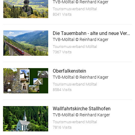
TVB-Mölltal © Reinhard Kager
Tourismusverband Mölltal
8041 Visits
Die Tauernbahn - alte und neue Verkehrswege
TVB-Mölltal © Reinhard Kager
Tourismusverband Mölltal
7367 Visits
Oberfalkenstein
TVB-Mölltal © Reinhard Kager
Tourismusverband Mölltal
8584 Visits
Wallfahrtskirche Stallhofen
TVB-Mölltal © Reinhard Karger
Tourismusverband Mölltal
7816 Visits