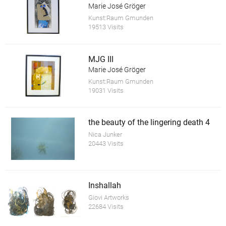
Marie José Gröger
Kunst:Raum Gmunden
19513 Visits
MJG III
Marie José Gröger
Kunst:Raum Gmunden
19031 Visits
the beauty of the lingering death 4
Nica Junker
20443 Visits
Inshallah
Giovi Artworks
22684 Visits