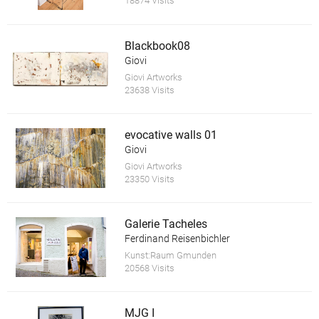
18874 Visits
Blackbook08
Giovi
Giovi Artworks
23638 Visits
evocative walls 01
Giovi
Giovi Artworks
23350 Visits
Galerie Tacheles
Ferdinand Reisenbichler
Kunst:Raum Gmunden
20568 Visits
MJG I